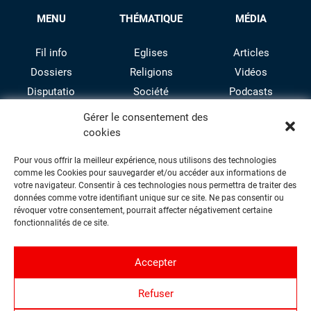
MENU
THÉMATIQUE
MÉDIA
Fil info
Eglises
Articles
Dossiers
Religions
Vidéos
Disputatio
Société
Podcasts
Culture
Gérer le consentement des
cookies
Pour vous offrir la meilleur expérience, nous utilisons des technologies
comme les Cookies pour sauvegarder et/ou accéder aux informations de
votre navigateur. Consentir à ces technologies nous permettra de traiter des
données comme votre identifiant unique sur ce site. Ne pas consentir ou
révoquer votre consentement, pourrait affecter négativement certaine
facebook
twitter
instagram
youtube
fonctionnalités de ce site.
Accepter
Contact
Refuser
Proposer une contribution