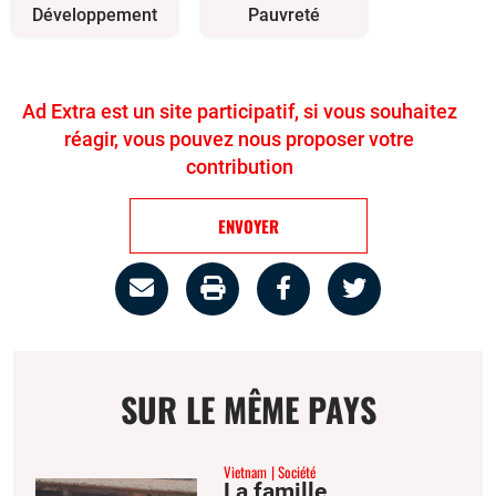
Développement
Pauvreté
Ad Extra est un site participatif, si vous souhaitez
réagir, vous pouvez nous proposer votre
contribution
ENVOYER
Partage
Imprimer
Partager
Partager
par
la
sur
sur
email
page
facebook
twitter
SUR LE MÊME PAYS
Vietnam
Société
La famille