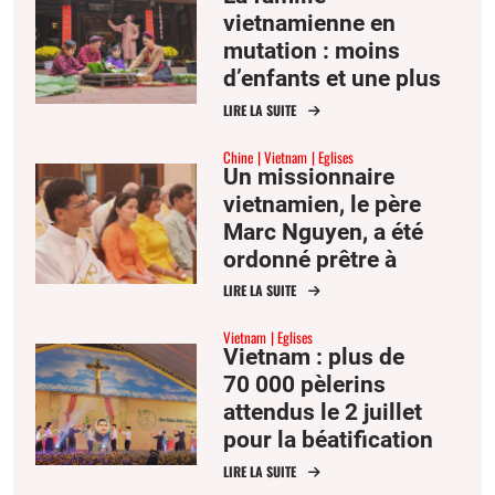
vietnamienne en
mutation : moins
d’enfants et une plus
grande solitude
LIRE LA SUITE
Chine
Vietnam
Eglises
Un missionnaire
vietnamien, le père
Marc Nguyen, a été
ordonné prêtre à
Hong-Kong
LIRE LA SUITE
Vietnam
Eglises
Vietnam : plus de
70 000 pèlerins
attendus le 2 juillet
pour la béatification
de François-Xavier
LIRE LA SUITE