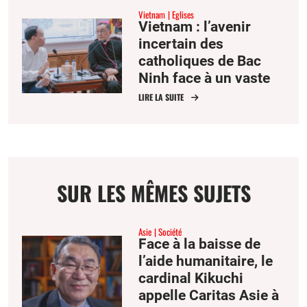
Truong Buu Diep
Vietnam
Eglises
Vietnam : l’avenir
incertain des
catholiques de Bac
Ninh face à un vaste
projet aéroportuaire
LIRE LA SUITE
SUR LES MÊMES SUJETS
Asie
Société
Face à la baisse de
l’aide humanitaire, le
cardinal Kikuchi
appelle Caritas Asie à