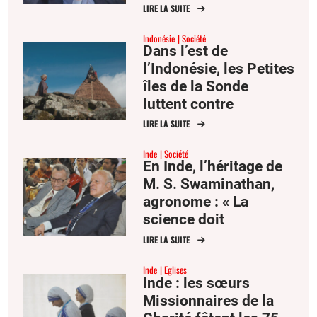
rester aux côtés des
LIRE LA SUITE
pauvres
Indonésie
Société
Dans l’est de
l’Indonésie, les Petites
îles de la Sonde
luttent contre
l’emprise de la
LIRE LA SUITE
pauvreté
Inde
Société
En Inde, l’héritage de
M. S. Swaminathan,
agronome : « La
science doit
marcher avec la
LIRE LA SUITE
compassion »
Inde
Eglises
Inde : les sœurs
Missionnaires de la