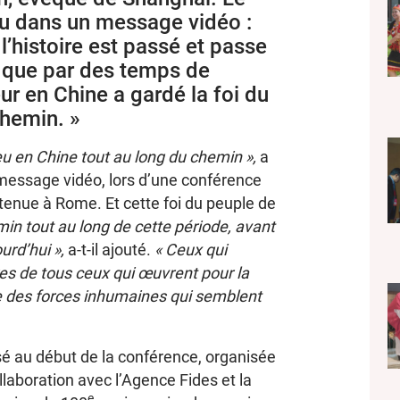
nu dans un message vidéo :
 l’histoire est passé et passe
 que par des temps de
ur en Chine a gardé la foi du
chemin. »
eu en Chine tout au long du chemin »,
a
 message vidéo, lors d’une conférence
t tenue à Rome. Et cette foi du peuple de
min tout au long de cette période, avant
urd’hui »,
a-t-il ajouté.
« Ceux qui
res de tous ceux qui œuvrent pour la
e des forces inhumaines qui semblent
sé au début de la conférence, organisée
llaboration avec l’Agence Fides et la
e