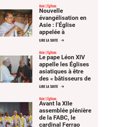
Asie
Eglises
et Anne
Nouvelle
évangélisation en
Asie : l’Église
appelée à
communiquer
LIRE LA SUITE
l’espérance
Asie
Eglises
Le pape Léon XIV
appelle les Églises
asiatiques à être
des « bâtisseurs de
communion »
LIRE LA SUITE
Asie
Eglises
Avant la XIIe
assemblée plénière
de la FABC, le
cardinal Ferrao