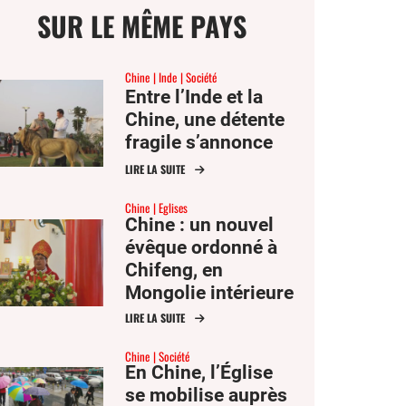
SUR LE MÊME PAYS
Chine
Inde
Société
Entre l’Inde et la
Chine, une détente
ge
fragile s’annonce
LIRE LA SUITE
mer
Chine
Eglises
Chine : un nouvel
évêque ordonné à
er
Chifeng, en
Mongolie intérieure
er
ook
LIRE LA SUITE
Chine
Société
En Chine, l’Église
se mobilise auprès