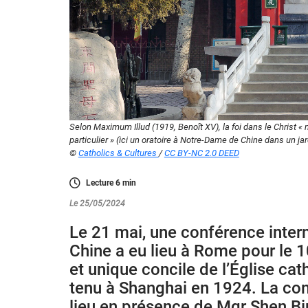
Selon Maximum Illud (1919, Benoît XV), la foi dans le Christ «
particulier » (ici un oratoire à Notre-Dame de Chine dans un jar
©
Catholics & Cultures
/
CC BY-NC 2.0 DEED
Lecture
6
min
Le 25/05/2024
Le 21 mai, une conférence intern
Chine a eu lieu à Rome pour le 
et unique concile de l’Église cath
tenu à Shanghai en 1924. La co
lieu en présence de Mgr Shen Bi