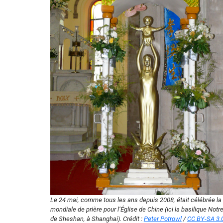
Le 24 mai, comme tous les ans depuis 2008, était célébrée la
mondiale de prière pour l’Église de Chine (ici la basilique Not
de Sheshan, à Shanghai). Crédit :
Peter Potrowl
/
CC BY-SA 3.