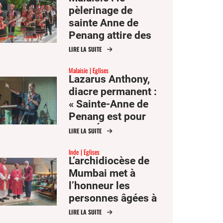
pèlerinage de
sainte Anne de
Penang attire des
milliers de fidèles
LIRE LA SUITE
d’Asie du Sud-Est
Malaisie
Eglises
Lazarus Anthony,
diacre permanent :
« Sainte-Anne de
Penang est pour
moi l’Église comme
LIRE LA SUITE
mère et famille »
Inde
Eglises
L’archidiocèse de
Mumbai met à
l’honneur les
personnes âgées à
l’occasion de la fête
LIRE LA SUITE
des saints Joachim