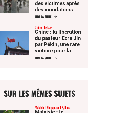
des victimes après
des inondations
dévastatrices
LIRE LA SUITE
Chine
Eglises
Chine : la libération
du pasteur Ezra Jin
par Pékin, une rare
victoire pour la
liberté religieuse
LIRE LA SUITE
SUR LES MÊMES SUJETS
Malaisie
Singapour
Eglises
Malaisie : le