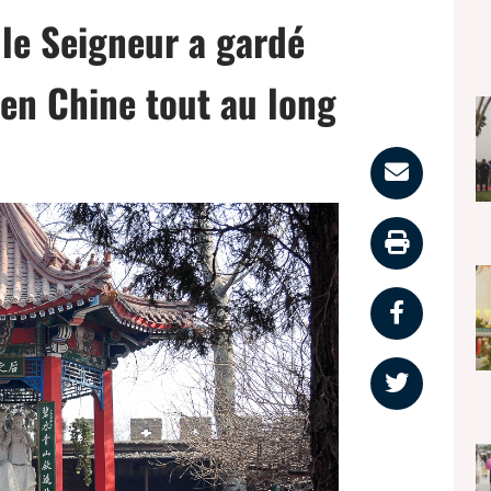
 le Seigneur a gardé
 en Chine tout au long
Parta
par
Impri
email
la
Partag
page
sur
Partag
faceb
sur
twitter