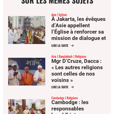
SUR LES MÊMES SUJETS
Asie
Eglises
À Jakarta, les évêques
d’Asie appellent
l’Église à renforcer sa
mission de dialogue et
de réconciliation
LIRE LA SUITE
Asie
Bangladesh
Religions
Mgr D’Cruze, Dacca :
« Les autres religions
sont celles de nos
voisins »
LIRE LA SUITE
Cambodge
Religions
Cambodge : les
responsables