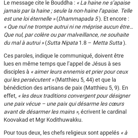
Le message cite le Bouddha :
« La haine ne s’apaise
jamais par la haine ; seule la non-haine l’apaise. Telle
est une loi éternelle »
(
Dhammapada 5
). Et encore :
« Que nul ne trompe autrui ni ne méprise aucun être…
Que nul, par colère ou par malveillance, ne souhaite
du mal à autrui »
(
Sutta Nipata
1.8 –
Metta Sutta
).
Ces paroles, indique le communiqué, doivent être
lues en même temps que l’appel de Jésus à ses
disciples à
« aimer leurs ennemis et prier pour ceux
qui les persécutent »
(Matthieu 5, 44) et que la
bénédiction des artisans de paix (Matthieu 5, 9). En
effet,
« les deux traditions convergent pour désigner
une paix vécue – une paix qui désarme les cœurs
avant de désarmer les mains »
, écrivent le cardinal
Koovakad et Mgr Kodithuwakku.
Pour tous deux, les chefs religieux sont appelés
« à