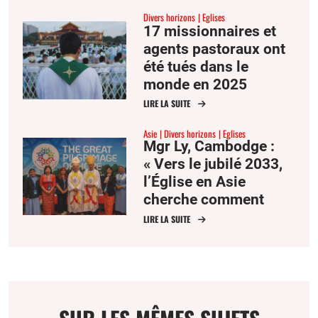
Divers horizons
Eglises
17 missionnaires et
agents pastoraux ont
été tués dans le
monde en 2025
LIRE LA SUITE
Asie
Divers horizons
Eglises
Mgr Ly, Cambodge :
« Vers le jubilé 2033,
l’Église en Asie
cherche comment
évangéliser et re-
LIRE LA SUITE
évangéliser en Asie et
dans le monde »