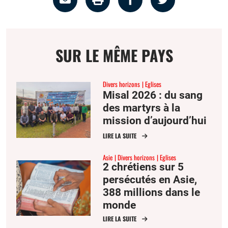
par
la
sur
sur
email
page
facebook
twitter
SUR LE MÊME PAYS
Divers horizons
Eglises
Misal 2026 : du sang
des martyrs à la
mission d’aujourd’hui
LIRE LA SUITE
Asie
Divers horizons
Eglises
2 chrétiens sur 5
persécutés en Asie,
388 millions dans le
monde
LIRE LA SUITE