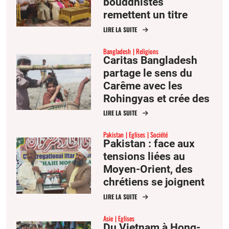
bouddhistes
remettent un titre
honorifique à l’évêque
LIRE LA SUITE
de Phnom Penh pour
Bangladesh
Religions
des décennies de
Caritas Bangladesh
coopération
partage le sens du
Carême avec les
Rohingyas et crée des
ponts interreligieux
LIRE LA SUITE
dans les camps
Pakistan
Eglises
Société
Pakistan : face aux
tensions liées au
Moyen-Orient, des
chrétiens se joignent
aux repas de Ramadan
LIRE LA SUITE
Asie
Eglises
Du Vietnam à Hong-