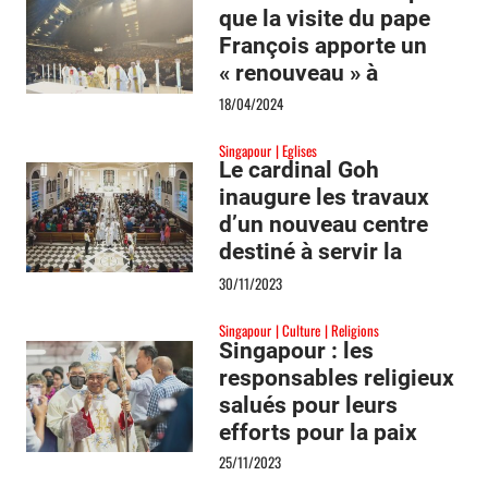
que la visite du pape
François apporte un
« renouveau » à
Singapour
18/04/2024
Singapour
Eglises
Le cardinal Goh
inaugure les travaux
d’un nouveau centre
destiné à servir la
mission et l’unité à
30/11/2023
Singapour
Singapour
Culture
Religions
Singapour : les
responsables religieux
salués pour leurs
efforts pour la paix
25/11/2023