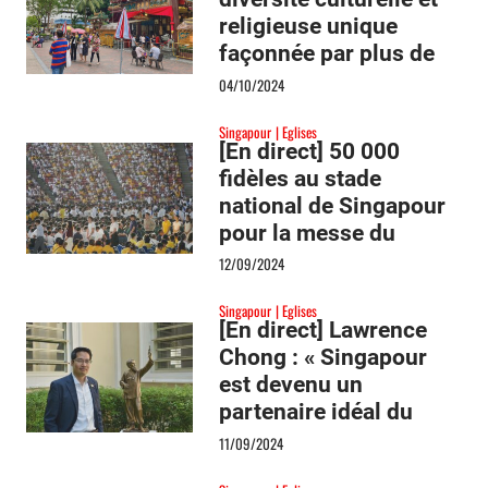
religieuse unique
façonnée par plus de
700 ans d’histoire
04/10/2024
(partie II)
Singapour
Eglises
[En direct] 50 000
fidèles au stade
national de Singapour
pour la messe du
pape : retour en photos
12/09/2024
Singapour
Eglises
[En direct] Lawrence
Chong : « Singapour
est devenu un
partenaire idéal du
Vatican pour le
11/09/2024
dialogue