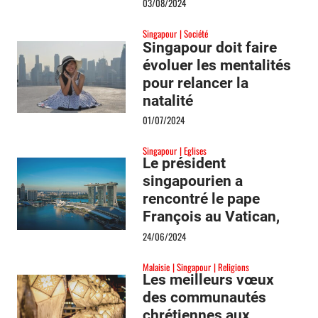
venue du pape
03/08/2024
François
Singapour
Société
Singapour doit faire
évoluer les mentalités
pour relancer la
natalité
01/07/2024
Singapour
Eglises
Le président
singapourien a
rencontré le pape
François au Vatican,
deux mois avant la
24/06/2024
visite papale en
Malaisie
Singapour
Religions
septembre
Les meilleurs vœux
des communautés
chrétiennes aux