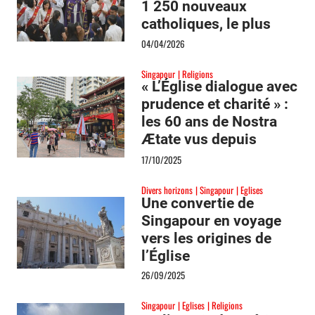
1 250 nouveaux
catholiques, le plus
grand groupe depuis
04/04/2026
dix ans
Singapour
Religions
« L’Église dialogue avec
prudence et charité » :
les 60 ans de Nostra
Ætate vus depuis
Singapour
17/10/2025
Divers horizons
Singapour
Eglises
Une convertie de
Singapour en voyage
vers les origines de
l’Église
26/09/2025
Singapour
Eglises
Religions