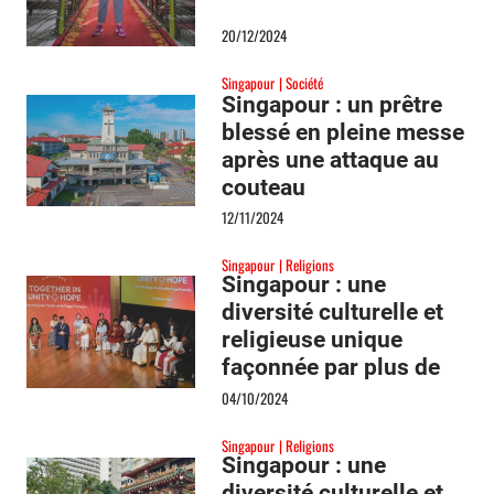
20/12/2024
Singapour
Société
Singapour : un prêtre
blessé en pleine messe
après une attaque au
couteau
12/11/2024
Singapour
Religions
Singapour : une
diversité culturelle et
religieuse unique
façonnée par plus de
700 ans d’histoire
04/10/2024
(partie I)
Singapour
Religions
Singapour : une
diversité culturelle et