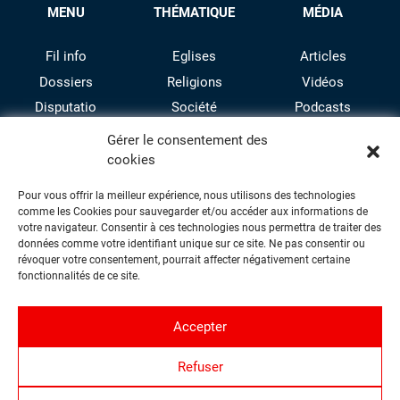
MENU
THÉMATIQUE
MÉDIA
Fil info
Eglises
Articles
Dossiers
Religions
Vidéos
Disputatio
Société
Podcasts
Culture
Gérer le consentement des
cookies
Pour vous offrir la meilleur expérience, nous utilisons des technologies
comme les Cookies pour sauvegarder et/ou accéder aux informations de
votre navigateur. Consentir à ces technologies nous permettra de traiter des
données comme votre identifiant unique sur ce site. Ne pas consentir ou
révoquer votre consentement, pourrait affecter négativement certaine
facebook
twitter
instagram
youtube
fonctionnalités de ce site.
Accepter
Contact
Refuser
Proposer une contribution
Qui sommes-nous ?