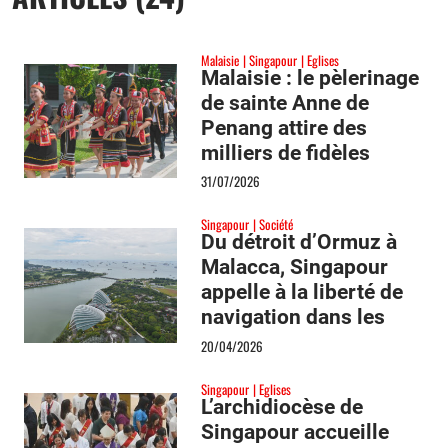
Malaisie
Singapour
Eglises
Malaisie : le pèlerinage
de sainte Anne de
Penang attire des
milliers de fidèles
d’Asie du Sud-Est
31/07/2026
Singapour
Société
Du détroit d’Ormuz à
Malacca, Singapour
appelle à la liberté de
navigation dans les
goulets d’étranglement
20/04/2026
Singapour
Eglises
L’archidiocèse de
Singapour accueille