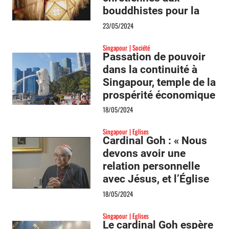
bouddhistes pour la
fête de Vesak
23/05/2024
Singapour
Société
Passation de pouvoir
dans la continuité à
Singapour, temple de la
prospérité économique
en Asie
18/05/2024
Singapour
Eglises
Cardinal Goh : « Nous
devons avoir une
relation personnelle
avec Jésus, et l’Église
doit donner cette
18/05/2024
opportunité »
Singapour
Eglises
Le cardinal Goh espère