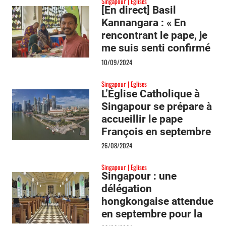
Singapour
Eglises
interreligieux »
[En direct] Basil
Kannangara : « En
rencontrant le pape, je
me suis senti confirmé
dans ma vocation »
10/09/2024
Singapour
Eglises
L’Église Catholique à
Singapour se prépare à
accueillir le pape
François en septembre
26/08/2024
Singapour
Eglises
Singapour : une
délégation
hongkongaise attendue
en septembre pour la