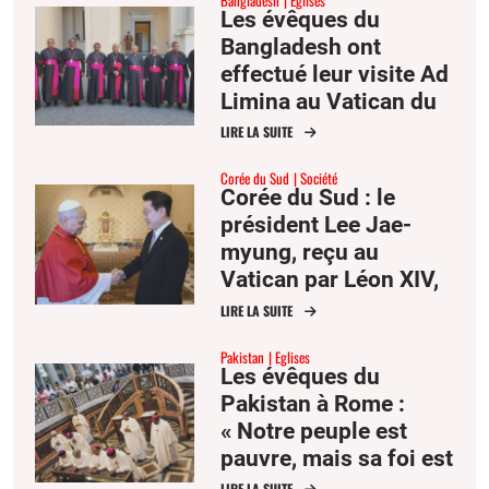
Les évêques du
Bangladesh ont
effectué leur visite Ad
Limina au Vatican du
22 au 27 juin.
LIRE LA SUITE
Corée du Sud
Société
Corée du Sud : le
président Lee Jae-
myung, reçu au
Vatican par Léon XIV,
attire l’attention sur la
LIRE LA SUITE
paix dans la péninsule
Pakistan
Eglises
Les évêques du
Pakistan à Rome :
« Notre peuple est
pauvre, mais sa foi est
forte »
LIRE LA SUITE