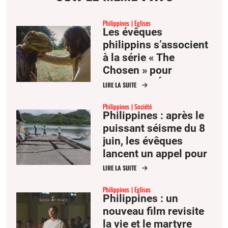
Philippines
Eglises
Les évêques
philippins s’associent
à la série « The
Chosen » pour
annoncer l’Évangile
LIRE LA SUITE
Philippines
Société
Philippines : après le
puissant séisme du 8
juin, les évêques
lancent un appel pour
les victimes
LIRE LA SUITE
Philippines
Eglises
Philippines : un
nouveau film revisite
la vie et le martyre