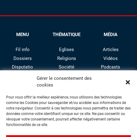
MENU
THÉMATIQUE
MÉDIA
Fil info
Eglises
Articles
Dossiers
Religions
Vidéos
Disputatio
Société
Podcasts
Culture
Gérer le consentement des
cookies
Pour vous offrir la meilleur expérience, nous utilisons des technologies
comme les Cookies pour sauvegarder et/ou accéder aux informations de
votre navigateur. Consentir à ces technologies nous permettra de traiter des
données comme votre identifiant unique sur ce site. Ne pas consentir ou
révoquer votre consentement, pourrait affecter négativement certaine
facebook
twitter
instagram
youtube
fonctionnalités de ce site.