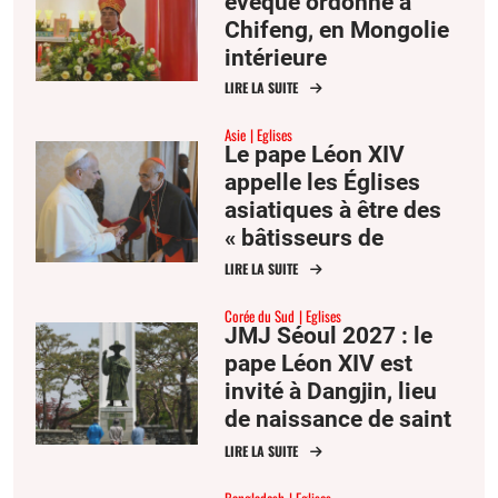
évêque ordonné à
Chifeng, en Mongolie
intérieure
LIRE LA SUITE
Asie
Eglises
Le pape Léon XIV
appelle les Églises
asiatiques à être des
« bâtisseurs de
communion »
LIRE LA SUITE
Corée du Sud
Eglises
JMJ Séoul 2027 : le
pape Léon XIV est
invité à Dangjin, lieu
de naissance de saint
André Kim
LIRE LA SUITE
Bangladesh
Eglises