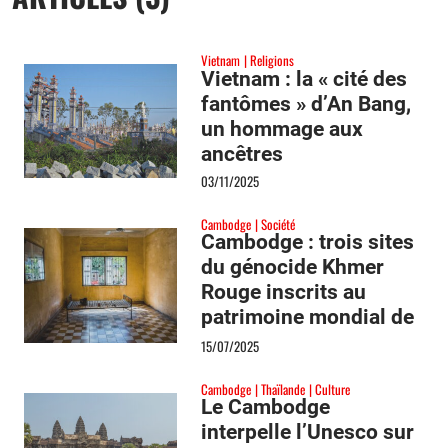
Vietnam
Religions
Vietnam : la « cité des
fantômes » d’An Bang,
un hommage aux
ancêtres
03/11/2025
Cambodge
Société
Cambodge : trois sites
du génocide Khmer
Rouge inscrits au
patrimoine mondial de
l’Unesco
15/07/2025
Cambodge
Thaïlande
Culture
Le Cambodge
interpelle l’Unesco sur