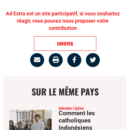
Ad Extra est un site participatif, si vous souhaitez
réagir, vous pouvez nous proposer votre
contribution
ENVOYER
Partage
Imprimer
Partager
Partager
par
la
sur
sur
email
page
facebook
twitter
SUR LE MÊME PAYS
Indonésie
Eglises
Comment les
catholiques
indonésiens