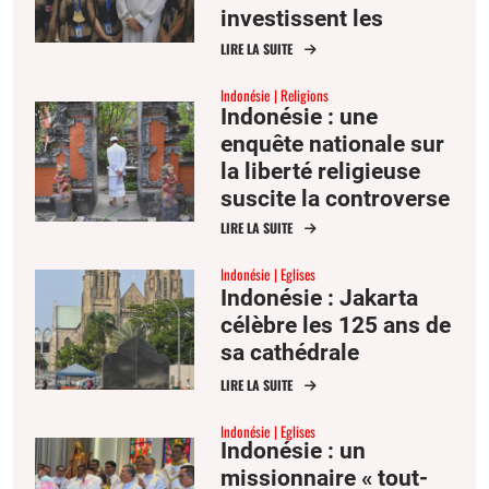
investissent les
débats religieux en
LIRE LA SUITE
ligne
Indonésie
Religions
Indonésie : une
enquête nationale sur
la liberté religieuse
suscite la controverse
LIRE LA SUITE
Indonésie
Eglises
Indonésie : Jakarta
célèbre les 125 ans de
sa cathédrale
LIRE LA SUITE
Indonésie
Eglises
Indonésie : un
missionnaire « tout-