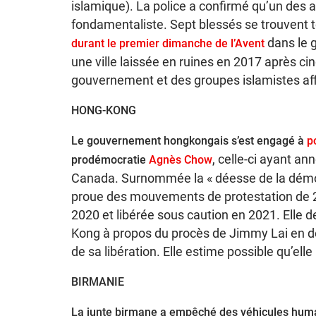
islamique). La police a confirmé qu’un des a
fondamentaliste. Sept blessés se trouvent t
dans le 
durant le premier dimanche de l’Avent
une ville laissée en ruines en 2017 après ci
gouvernement et des groupes islamistes affil
HONG-KONG
Le gouvernement hongkongais s’est engagé à
p
, celle-ci ayant an
prodémocratie
Agnès Chow
Canada. Surnommée la « déesse de la démocr
proue des mouvements de protestation de 2
2020 et libérée sous caution en 2021. Elle d
Kong à propos du procès de Jimmy Lai en
de sa libération. Elle estime possible qu’el
BIRMANIE
La junte birmane a empêché des véhicules human