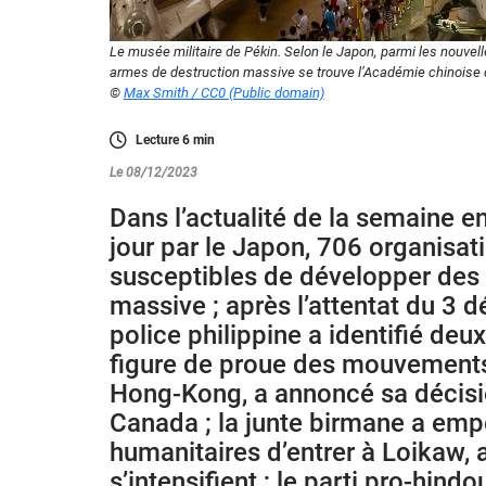
Le musée militaire de Pékin. Selon le Japon, parmi les nouve
armes de destruction massive se trouve l’Académie chinoise d
©
Max Smith / CC0 (Public domain)
Lecture
6
min
Le 08/12/2023
Dans l’actualité de la semaine en
jour par le Japon, 706 organisa
susceptibles de développer des
massive ; après l’attentat du 3
police philippine a identifié de
figure de proue des mouvement
Hong-Kong, a annoncé sa décision
Canada ; la junte birmane a em
humanitaires d’entrer à Loikaw, 
s’intensifient ; le parti pro-hin