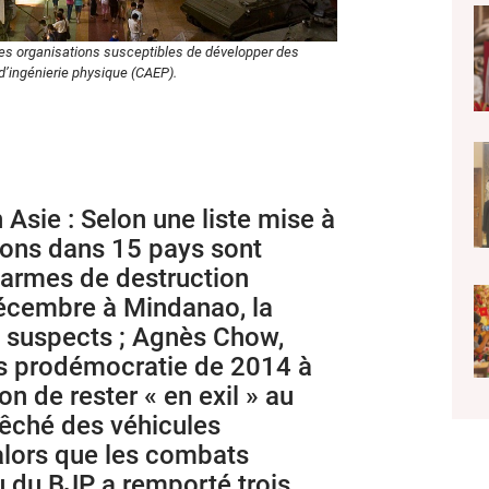
lles organisations susceptibles de développer des
’ingénierie physique (CAEP).
 Asie : Selon une liste mise à
tions dans 15 pays sont
 armes de destruction
 décembre à Mindanao, la
ux suspects ; Agnès Chow,
s prodémocratie de 2014 à
 de rester « en exil » au
pêché des véhicules
alors que les combats
dou du BJP a remporté trois