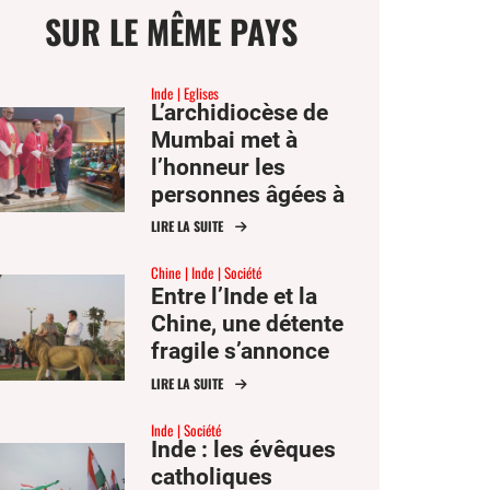
SUR LE MÊME PAYS
Inde
Eglises
L’archidiocèse de
Mumbai met à
ge
l’honneur les
personnes âgées à
l’occasion de la fête
LIRE LA SUITE
mer
des saints Joachim
Chine
Inde
Société
et Anne
Entre l’Inde et la
er
Chine, une détente
fragile s’annonce
er
ook
LIRE LA SUITE
Inde
Société
Inde : les évêques
catholiques