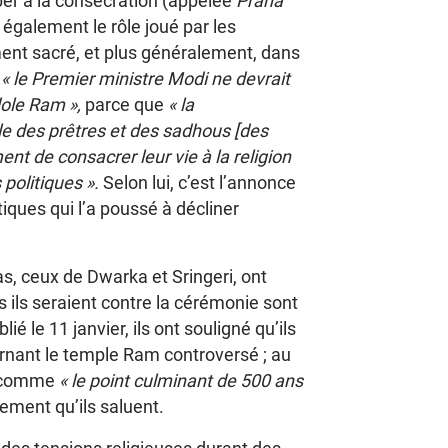
per à la consécration (appelée
Prana
 également le rôle joué par les
ment sacré, et plus généralement, dans
e
« le Premier ministre Modi ne devrait
idole Ram »,
parce que
« la
le des prêtres et des sadhous [des
t de consacrer leur vie à la religion
 politiques ».
Selon lui, c’est l’annonce
iques qui l’a poussé à décliner
s, ceux de Dwarka et Sringeri, ont
s ils seraient contre la cérémonie sont
 le 11 janvier, ils ont souligné qu’ils
cernant le temple Ram controversé ; au
on comme
« le point culminant de 500 ans
nement qu’ils saluent.