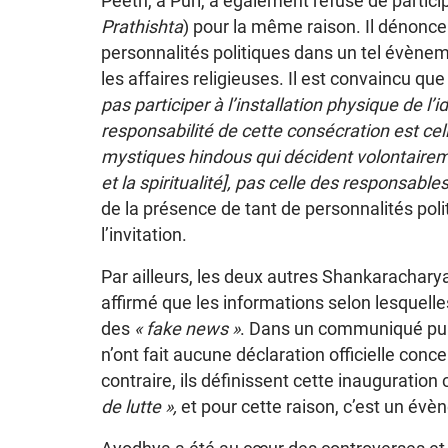
Peeth, à Puri, a également refusé de partici
Prathishta
) pour la même raison. Il dénonce
personnalités politiques dans un tel évène
les affaires religieuses. Il est convaincu qu
pas participer à l’installation physique de l’
responsabilité de cette consécration est cel
mystiques hindous qui décident volontairemen
et la spiritualité], pas celle des responsables
de la présence de tant de personnalités polit
l’invitation.
Par ailleurs, les deux autres Shankaracharya
affirmé que les informations selon lesquelle
des
« fake news »
. Dans un communiqué publié
n’ont fait aucune déclaration officielle con
contraire, ils définissent cette inaugurati
de lutte »,
et pour cette raison, c’est un évè