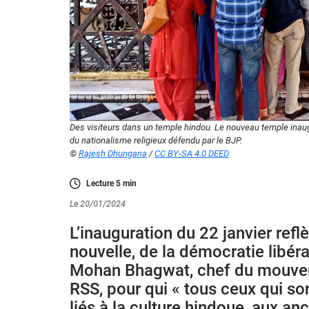
Des visiteurs dans un temple hindou. Le nouveau temple inau
du nationalisme religieux défendu par le BJP.
©
Rajesh Dhungana
/
CC BY-SA 4.0 DEED
Lecture
5
min
Le 20/01/2024
L’inauguration du 22 janvier refl
nouvelle, de la démocratie libéral
Mohan Bhagwat, chef du mouvem
RSS, pour qui « tous ceux qui so
liés à la culture hindoue, aux anc