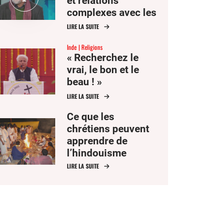
et relations
complexes avec les
autres religions
LIRE LA SUITE
Inde
Religions
« Recherchez le
vrai, le bon et le
beau ! »
LIRE LA SUITE
Ce que les
chrétiens peuvent
apprendre de
l’hindouisme
LIRE LA SUITE