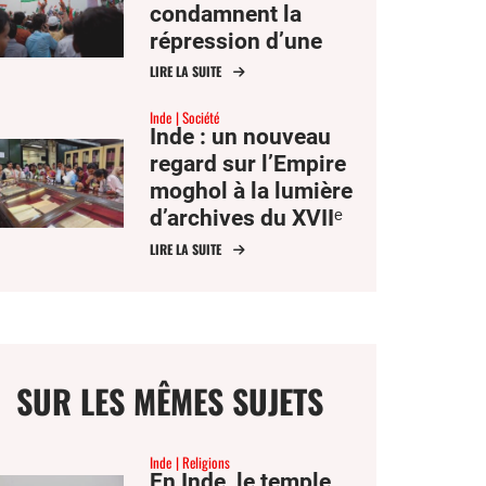
condamnent la
répression d’une
manifestation
LIRE LA SUITE
étudiante par Delhi
Inde
Société
Inde : un nouveau
regard sur l’Empire
moghol à la lumière
d’archives du XVIIᵉ
siècle
LIRE LA SUITE
SUR LES MÊMES SUJETS
Inde
Religions
En Inde, le temple