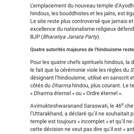
L’emplacement du nouveau temple d’Ayodhy
hindous, les bouddhistes et les jaïns, est 
Le site reste plus controversé que jamais e
excellence du nationalisme religieux défendu
BJP (
Bharatiya Janata Party
).
Quatre autorités majeures de l’hindouisme resten
Pour les quatre chefs spirituels hindous, la d
le fait que la cérémonie viole les règles du
S
désignant l’hindouisme, utilisé en sanscrit 
côtés du
Dharma
hindou, plus courant. Le 
« Dharma éternel » ou « Ordre éternel ».
e
Avimukteshwaranand Saraswati, le 46
chef
l’Uttarakhand, a déclaré qu’il ne souhaitait 
temple est toujours « incomplet » et qu’il ne
cette décision ne veut pas dire qu’il est « an