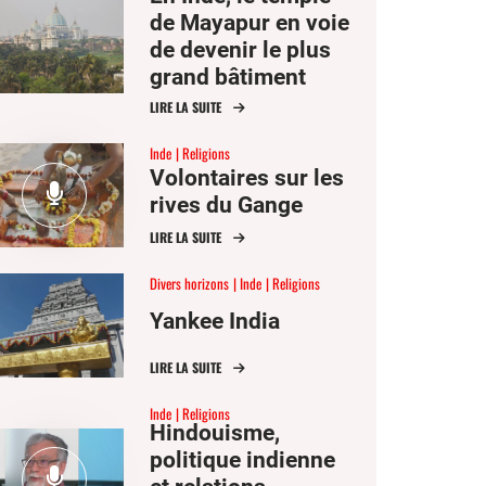
de Mayapur en voie
de devenir le plus
grand bâtiment
religieux de la
LIRE LA SUITE
planète
Inde
Religions
Volontaires sur les
rives du Gange
LIRE LA SUITE
Divers horizons
Inde
Religions
Yankee India
LIRE LA SUITE
Inde
Religions
Hindouisme,
politique indienne