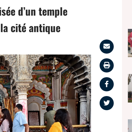
tisée d’un temple
la cité antique
Parta
par
Impri
email
la
Partag
page
sur
Partag
faceb
sur
twitter