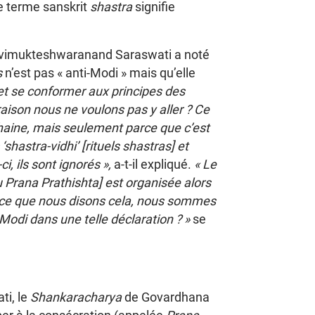
e terme sanskrit
shastra
signifie
, Avimukteshwaranand Saraswati a noté
s
n’est pas « anti-Modi » mais qu’elle
 et se conformer aux principes des
 raison nous ne voulons pas y aller ? Ce
haine, mais seulement parce que c’est
shastra-vidhi’ [rituels shastras] et
ci, ils sont ignorés »,
a-t-il expliqué.
« Le
 Prana Prathishta] est organisée alors
arce que nous disons cela, nous sommes
i-Modi dans une telle déclaration ? »
se
ti, le
Shankaracharya
de Govardhana