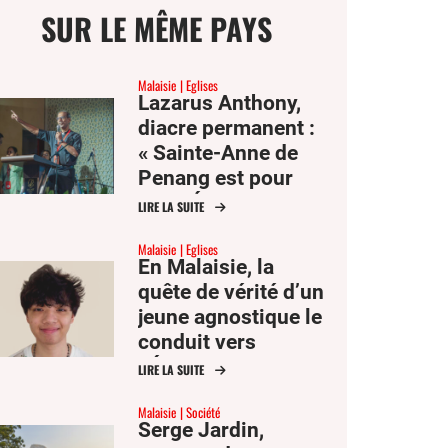
SUR LE MÊME PAYS
Malaisie
Eglises
Lazarus Anthony,
diacre permanent :
ge
« Sainte-Anne de
Penang est pour
moi l’Église comme
LIRE LA SUITE
mer
mère et famille »
Malaisie
Eglises
En Malaisie, la
er
quête de vérité d’un
jeune agnostique le
er
conduit vers
ook
l’Église
LIRE LA SUITE
Malaisie
Société
Serge Jardin,