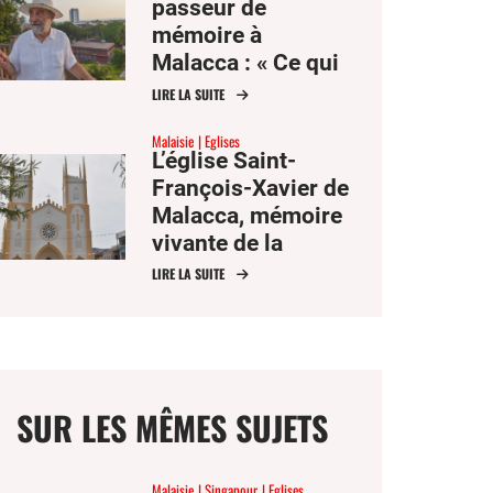
passeur de
mémoire à
Malacca : « Ce qui
m’a attiré en
LIRE LA SUITE
Malaisie, c’est
Malaisie
Eglises
peut-être qu’il n’y
L’église Saint-
avait rien à voir »
François-Xavier de
Malacca, mémoire
vivante de la
mission en
LIRE LA SUITE
Malaisie
SUR LES MÊMES SUJETS
Malaisie
Singapour
Eglises