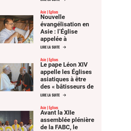
Asie
Eglises
Nouvelle
évangélisation en
Asie : l’Église
appelée à
communiquer
LIRE LA SUITE
l’espérance
Asie
Eglises
Le pape Léon XIV
appelle les Églises
asiatiques à être
des « bâtisseurs de
communion »
LIRE LA SUITE
Asie
Eglises
Avant la XIIe
assemblée plénière
de la FABC, le