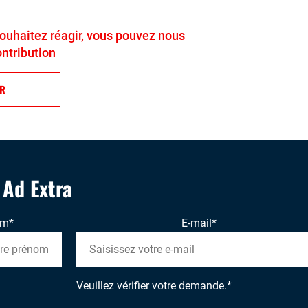
 souhaitez réagir, vous pouvez nous
ontribution
ER
' Ad Extra
om
*
E-mail
*
Veuillez vérifier votre demande.
*