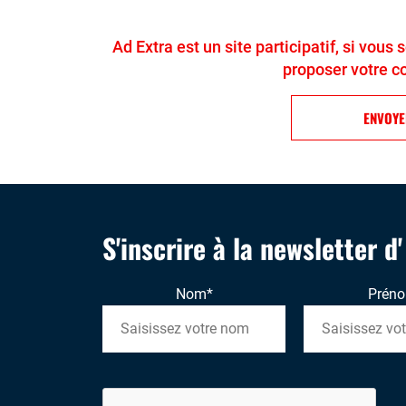
Ad Extra est un site participatif, si vous
proposer votre c
ENVOY
S'inscrire à la newsletter d
Nom
*
Prén