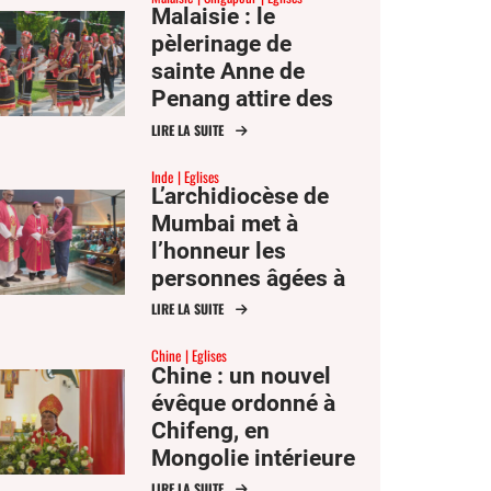
Malaisie : le
pèlerinage de
sainte Anne de
Penang attire des
milliers de fidèles
LIRE LA SUITE
d’Asie du Sud-Est
Inde
Eglises
L’archidiocèse de
Mumbai met à
l’honneur les
personnes âgées à
l’occasion de la fête
LIRE LA SUITE
des saints Joachim
Chine
Eglises
et Anne
Chine : un nouvel
évêque ordonné à
Chifeng, en
Mongolie intérieure
LIRE LA SUITE