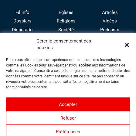
Fil info
Eglises
Articles
Dossiers
Religions
Vidéos
Disputatio
Société
Podcasts
Culture
Gérer le consentement des
cookies
Pour vous offrir la meilleur expérience, nous utilisons des technologies
comme les Cookies pour sauvegarder et/ou accéder aux informations de
votre navigateur. Consentir à ces technologies nous permettra de traiter des
données comme votre identifiant unique sur ce site. Ne pas consentir ou
révoquer votre consentement, pourrait affecter négativement certaine
facebook
twitter
instagram
youtube
fonctionnalités de ce site.
Accepter
Contact
Refuser
Proposer une contribution
Qui sommes-nous ?
Préférences