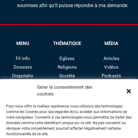
soumises afin qu’il puisse répondre à ma demande.
MENU
THÉMATIQUE
MÉDIA
Fil info
Eglises
Articles
Dossiers
Religions
Vidéos
Disputatio
Société
Podcasts
Culture
Gérer le consentement des
cookies
Pour vous offrir la meilleur expérience, nous utilisons des technologies
comme les Cookies pour sauvegarder et/ou accéder aux informations de
votre navigateur. Consentir à ces technologies nous permettra de traiter des
données comme votre identifiant unique sur ce site. Ne pas consentir ou
révoquer votre consentement, pourrait affecter négativement certaine
facebook
twitter
instagram
youtube
fonctionnalités de ce site.