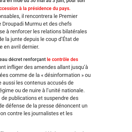
a en Inde du 30 mai au 3 juin, pour son
ccession à la présidence du pays.
sables, il rencontrera le Premier
te Droupadi Murmu et des chefs
se à renforcer les relations bilatérales
e la junte depuis le coup d’État de
 en avril dernier.
veau décret renforçant
le contrôle des
ont infliger des amendes allant jusqu’à
érées comme de la « désinformation » ou
ise aussi les contenus accusés de
régime ou de nuire à l’unité nationale.
n de publications et suspendre des
de défense de la presse dénoncent un
n contre les journalistes et les