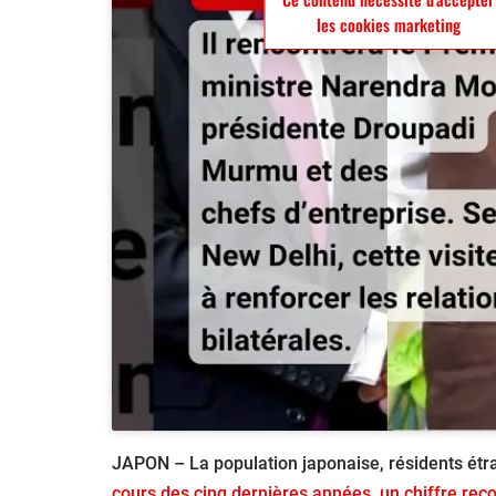
les cookies marketing
JAPON – La population japonaise, résidents étr
cours des cinq dernières années, un chiffre reco