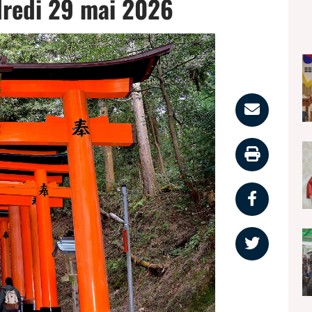
dredi 29 mai 2026
Parta
par
Impri
email
la
Partag
page
sur
Partag
faceb
sur
twitter