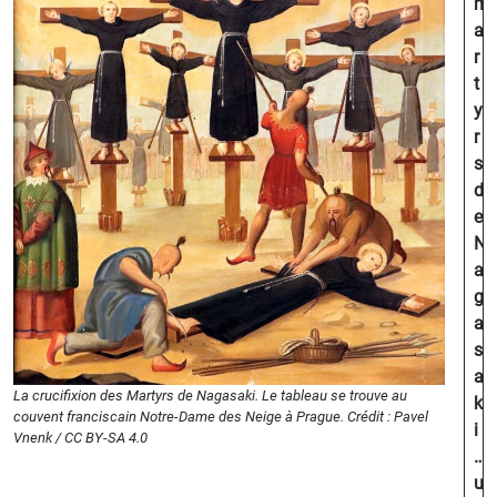
m
a
r
t
y
r
s
d
e
N
a
g
a
s
a
La crucifixion des Martyrs de Nagasaki. Le tableau se trouve au
k
couvent franciscain Notre-Dame des Neige à Prague. Crédit : Pavel
i
Vnenk / CC BY-SA 4.0
…
u