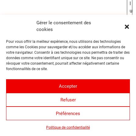
l
u
t
Gérer le consentement des
t
cookies
e
r
Pour vous offrir la meilleur expérience, nous utilisons des technologies
c
comme les Cookies pour sauvegarder et/ou accéder aux informations de
votre navigateur. Consentir à ces technologies nous permettra de traiter des
o
données comme votre identifiant unique sur ce site. Ne pas consentir ou
n
révoquer votre consentement, pourrait affecter négativement certaine
t
fonctionnalités de ce site.
r
e
Accepter
l
e
Refuser
s
p
Préférences
u
i
Politique de confidentialité
s