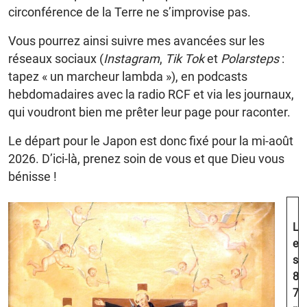
circonférence de la Terre ne s’improvise pas.
Vous pourrez ainsi suivre mes avancées sur les
réseaux sociaux (
Instagram
,
Tik Tok
et
Polarsteps
:
tapez « un marcheur lambda »), en podcasts
hebdomadaires avec la radio RCF et via les journaux,
qui voudront bien me prêter leur page pour raconter.
Le départ pour le Japon est donc fixé pour la mi-août
2026. D’ici-là, prenez soin de vous et que Dieu vous
bénisse !
L
e
s
8
7