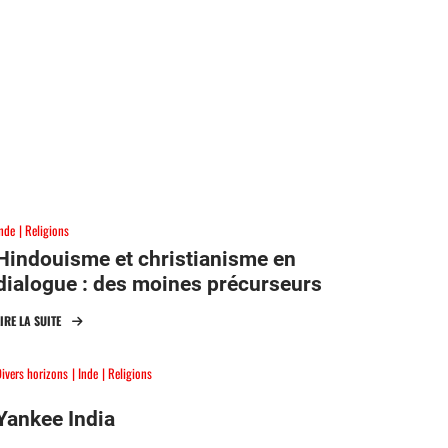
Inde
Religions
Hindouisme et christianisme en
dialogue : des moines précurseurs
LIRE LA SUITE
ivers horizons
Inde
Religions
Yankee India