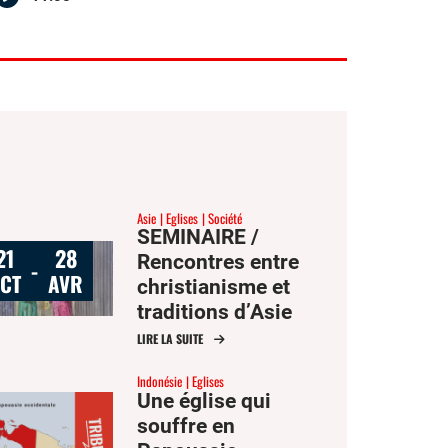
Asie
Eglises
Société
SEMINAIRE /
21
28
Rencontres entre
-
CT
AVR
christianisme et
traditions d’Asie
LIRE LA SUITE
Indonésie
Eglises
Une église qui
souffre en