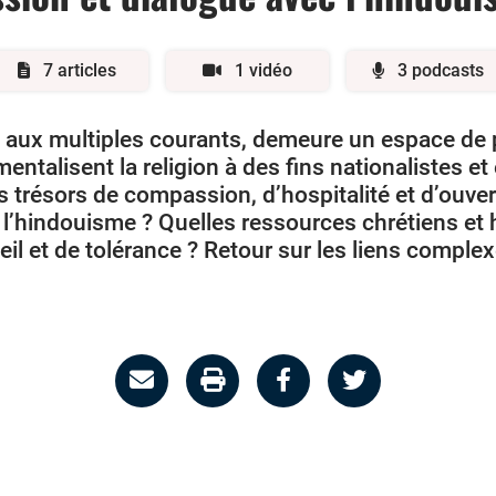
7 articles
1 vidéo
3 podcasts
re aux multiples courants, demeure un espace de p
entalisent la religion à des fins nationalistes et
trésors de compassion, d’hospitalité et d’ouvert
c l’hindouisme ? Quelles ressources chrétiens et 
ueil et de tolérance ? Retour sur les liens complex
Partage
Imprimer
Partager
Partager
par
la
sur
sur
email
page
facebook
twitter