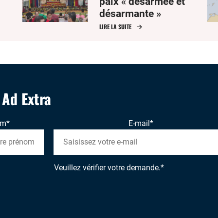
paix « désarmée et
désarmante »
LIRE LA SUITE
m
' Ad Extra
om
*
E-mail
*
Veuillez vérifier votre demande.
*