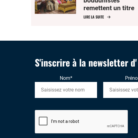
bouddhistes
remettent un titre
honorifique à
LIRE LA SUITE
l’évêque de Phno
Penh pour des
décennies de
coopération
S'inscrire à la newsletter d
Nom
*
Prén