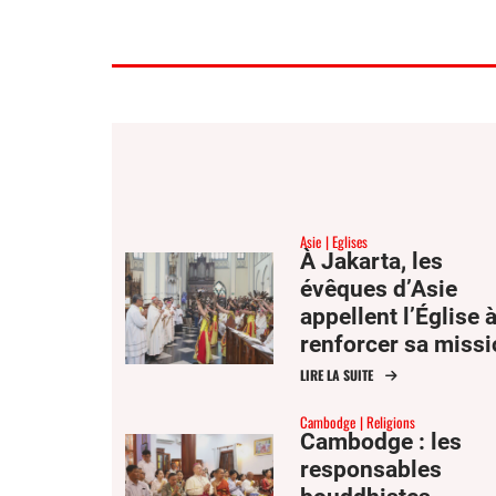
Asie
Eglises
À Jakarta, les
évêques d’Asie
appellent l’Église 
renforcer sa miss
de dialogue et de
LIRE LA SUITE
réconciliation
Cambodge
Religions
Cambodge : les
responsables