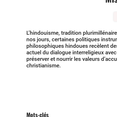
L’hindouisme, tradition plurimillénai
nos jours, certaines politiques instrum
philosophiques hindoues recèlent des 
actuel du dialogue interreligieux ave
préserver et nourrir les valeurs d’acc
christianisme.
Mots-clés