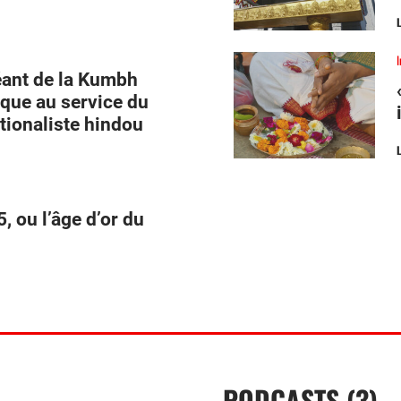
éant de la Kumbh
tique au service du
ionaliste hindou
, ou l’âge d’or du
PODCASTS (3)