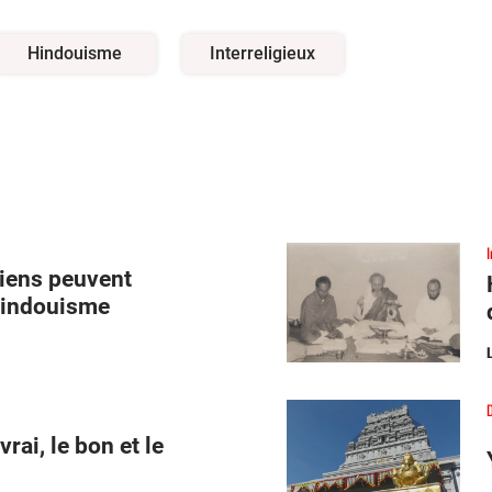
Hindouisme
Interreligieux
tiens peuvent
hindouisme
D
rai, le bon et le