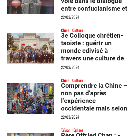
voie dans le dialogue
entre confucianisme et
christianisme
22/03/2024
Chine
Culture
3e Colloque chrétien-
taoïste : guérir un
monde cdivisé à
travers une culture de
la rencontre
22/03/2024
Chine
Culture
Comprendre la Chine –
non pas d’après
l’expérience
occidentale mais selon
l’histoire et la
22/03/2024
philosophie chinoises
Taïwan
Eglises
Père Otfried Chan : «