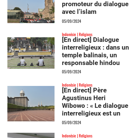
promoteur du dialogue
avec l’islam
05/09/2024
Indonésie
Religions
[En direct] Dialogue
interreligieux : dans un
temple balinais, un
responsable hindou
l’assure, « nous
05/09/2024
formons une seule
Indonésie
Religions
équipe »
[En direct] Père
Agustinus Heri
Wibowo : « Le dialogue
interreligieux est un
aspect significatif de la
05/09/2024
visite papale en Asie »
Indonésie
Religions