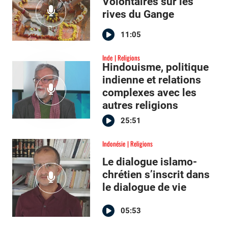
Volontaires sur les
rives du Gange
11:05
Inde
Religions
Hindouisme, politique
indienne et relations
complexes avec les
autres religions
25:51
Indonésie
Religions
Le dialogue islamo-
chrétien s’inscrit dans
le dialogue de vie
05:53