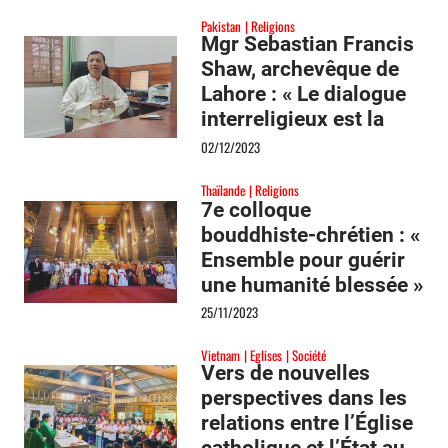
Pakistan
Religions
Mgr Sebastian Francis
Shaw, archevêque de
Lahore : « Le dialogue
interreligieux est la
seule solution »
02/12/2023
Thaïlande
Religions
7e colloque
bouddhiste-chrétien : «
Ensemble pour guérir
une humanité blessée »
25/11/2023
Vietnam
Eglises
Société
Vers de nouvelles
perspectives dans les
relations entre l’Église
catholique et l’État au