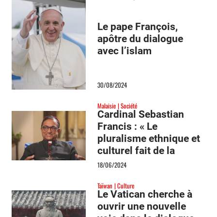
Le pape François,
apôtre du dialogue
avec l’islam
30/08/2024
Malaisie
Société
Cardinal Sebastian
Francis : « Le
pluralisme ethnique et
culturel fait de la
Malaisie une Asie
18/06/2024
miniature »
Taïwan
Culture
Le Vatican cherche à
ouvrir une nouvelle