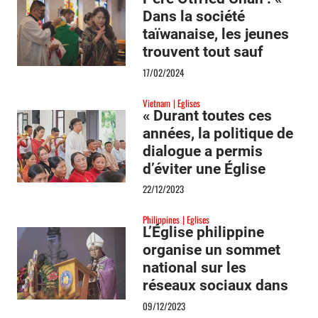
Dans la société
taïwanaise, les jeunes
trouvent tout sauf
Dieu. Il faut repenser
17/02/2024
nos méthodes
Vietnam
Eglises
d’évangélisation »
« Durant toutes ces
années, la politique de
dialogue a permis
d’éviter une Église
séparée »
22/12/2023
Philippines
Eglises
L’Église philippine
organise un sommet
national sur les
réseaux sociaux dans
l’île de Cebu
09/12/2023