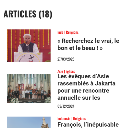
ARTICLES (18)
Inde
Religions
« Recherchez le vrai, le
bon et le beau ! »
27/03/2025
Asie
Eglises
Les évêques d’Asie
rassemblés à Jakarta
pour une rencontre
annuelle sur les
communications
03/12/2024
sociales
Indonésie
Religions
François, l’inépuisable