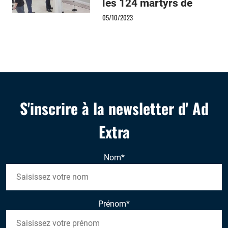
les 124 martyrs de
Corée
05/10/2023
S'inscrire à la newsletter d' Ad
Extra
Nom
*
Prénom
*