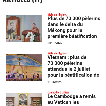
Vietnam
Eglises
Plus de 70 000 pèlerins
dans le delta du
Mékong pour la
première béatification
sur le sol vietnamien
03/07/2026
Vietnam
Eglises
Vietnam : plus de
70 000 pèlerins
attendus le 2 juillet
pour la béatification de
François-Xavier Truong
23/06/2026
Buu Diep
Cambodge
Eglises
Le Cambodge a remis
au Vatican les