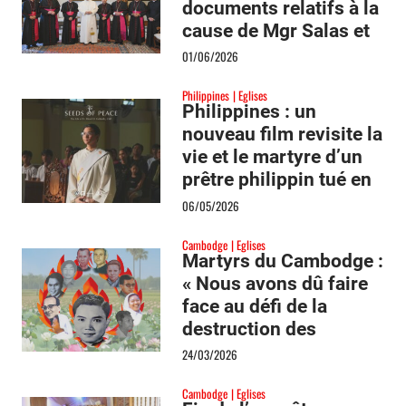
documents relatifs à la
cause de Mgr Salas et
de ses 11 compagnons
01/06/2026
Philippines
Eglises
Philippines : un
nouveau film revisite la
vie et le martyre d’un
prêtre philippin tué en
l’an 2000 à Mindanao
06/05/2026
Cambodge
Eglises
Martyrs du Cambodge :
« Nous avons dû faire
face au défi de la
destruction des
archives par les
24/03/2026
Khmers rouges »
Cambodge
Eglises