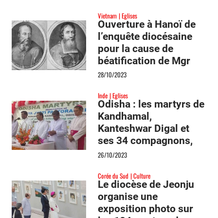
Vietnam
Eglises
Ouverture à Hanoï de
l’enquête diocésaine
pour la cause de
béatification de Mgr
François Pallu
28/10/2023
Inde
Eglises
Odisha : les martyrs de
Kandhamal,
Kanteshwar Digal et
ses 34 compagnons,
reconnus comme
26/10/2023
Serviteurs de Dieu
Corée du Sud
Culture
Le diocèse de Jeonju
organise une
exposition photo sur