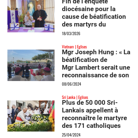
Fin de l’enquête
diocésaine pour la
cause de béatification
des martyrs du
Cambodge
18/03/2026
Vietnam
Eglises
Mgr Joseph Hung : « La
béatification de
Mgr Lambert serait une
reconnaissance de son
héritage missionnaire »
08/06/2024
Sri Lanka
Eglises
Plus de 50 000 Sri-
Lankais appellent à
reconnaître le martyre
des 171 catholiques
tués en 2019
25/04/2024