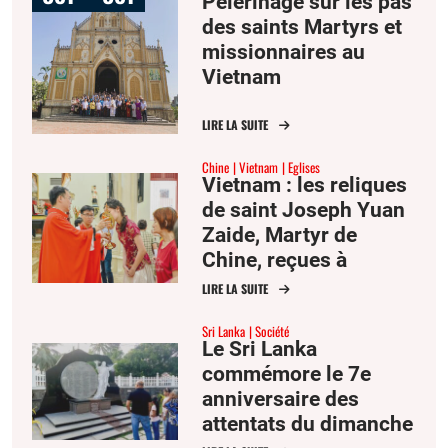
Pèlerinage sur les pas
des saints Martyrs et
missionnaires au
Vietnam
LIRE LA SUITE
Chine
Vietnam
Eglises
Vietnam : les reliques
de saint Joseph Yuan
Zaide, Martyr de
Chine, reçues à
Saïgon en signe
LIRE LA SUITE
d’unité et de foi
Sri Lanka
Société
Le Sri Lanka
commémore le 7e
anniversaire des
attentats du dimanche