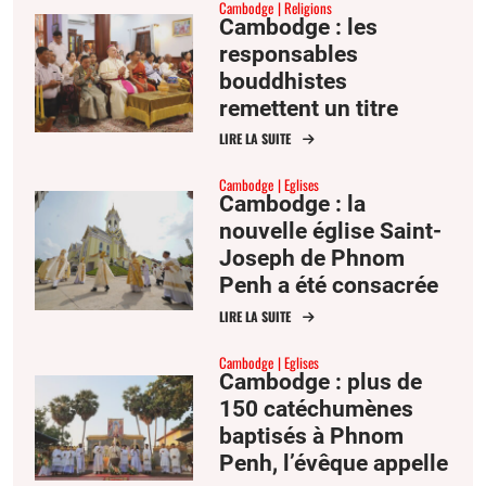
Cambodge
Religions
Cambodge : les
responsables
bouddhistes
remettent un titre
honorifique à l’évêque
LIRE LA SUITE
de Phnom Penh pour
Cambodge
Eglises
des décennies de
Cambodge : la
coopération
nouvelle église Saint-
Joseph de Phnom
Penh a été consacrée
en présence de plus
LIRE LA SUITE
de 2 000 fidèles
Cambodge
Eglises
Cambodge : plus de
150 catéchumènes
baptisés à Phnom
Penh, l’évêque appelle