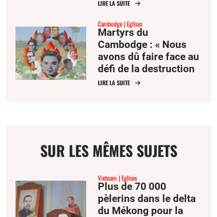
à prier pour la paix
LIRE LA SUITE
Cambodge
Eglises
Martyrs du
Cambodge : « Nous
avons dû faire face au
défi de la destruction
des archives par les
LIRE LA SUITE
Khmers rouges »
SUR LES MÊMES SUJETS
Vietnam
Eglises
Plus de 70 000
pèlerins dans le delta
du Mékong pour la