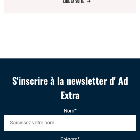
de Pâques 2019
LIRE LA SUITE
S'inscrire à la newsletter d' Ad
Extra
Nom
*
Prénom
*