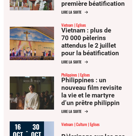
première béatification
sur le sol vietnamien
LIRE LA SUITE
Vietnam
Eglises
Vietnam : plus de
70 000 pèlerins
attendus le 2 juillet
pour la béatification
de François-Xavier
LIRE LA SUITE
Truong Buu Diep
Philippines
Eglises
Philippines : un
nouveau film revisite
la vie et le martyre
d’un prêtre philippin
tué en l’an 2000 à
LIRE LA SUITE
Mindanao
Vietnam
Culture
Eglises
16
30
-
OCT
OCT