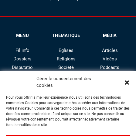
MENU
THÉMATIQUE
MÉDIA
Fil info
Eglises
Articles
Dossiers
Religions
Vidéos
Disputatio
Société
Podcasts
Culture
Gérer le consentement des
cookies
Pour vous offrir la meilleur expérience, nous utilisons des technologies
comme les Cookies pour sauvegarder et/ou accéder aux informations de
votre navigateur. Consentir à ces technologies nous permettra de traiter des
données comme votre identifiant unique sur ce site. Ne pas consentir ou
révoquer votre consentement, pourrait affecter négativement certaine
facebook
twitter
instagram
youtube
fonctionnalités de ce site.