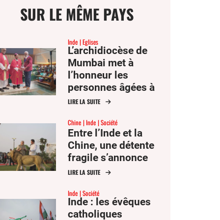
SUR LE MÊME PAYS
Inde
Eglises
L’archidiocèse de
Mumbai met à
ge
l’honneur les
personnes âgées à
l’occasion de la fête
LIRE LA SUITE
mer
des saints Joachim
Chine
Inde
Société
et Anne
Entre l’Inde et la
er
Chine, une détente
fragile s’annonce
er
ook
LIRE LA SUITE
Inde
Société
Inde : les évêques
catholiques