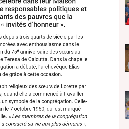
célébré dans leur Maison
e responsables politiques et
tants des pauvres que la
 invités d’honneur ».
depuis trois quarts de siècle par les
émorées avec enthousiasme dans le
e
on du 75
anniversaire des sœurs au
te Teresa de Calcutta. Dans la chapelle
gation a débuté, l’archevêque Elias
 de grâce à cette occasion.
it religieux des sœurs de Lorette par
s, quand elle a commencé à travailler
 un symbole de la congrégation. Celle-
can le 7 octobre 1950, qui est marqué
lle.
« Les membres de la congrégation
i a consacré sa vie aux plus démunis »,