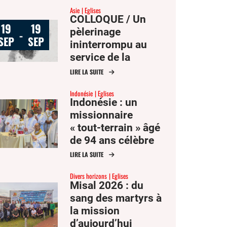
Asie
Eglises
mission des
COLLOQUE / Un
Églises d’Asie
19
19
pèlerinage
-
SEP
SEP
ininterrompu au
service de la
mission
LIRE LA SUITE
Indonésie
Eglises
Indonésie : un
missionnaire
« tout-terrain » âgé
de 94 ans célèbre
ses 62 ans de
LIRE LA SUITE
sacerdoce
Divers horizons
Eglises
Misal 2026 : du
sang des martyrs à
la mission
d’aujourd’hui