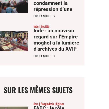
condamnent la
répression d’une
manifestation
LIRE LA SUITE
étudiante par Delhi
Inde
Société
Inde : un nouveau
regard sur l’Empire
moghol à la lumière
d’archives du XVIIᵉ
siècle
LIRE LA SUITE
SUR LES MÊMES SUJETS
Asie
Bangladesh
Eglises
FABC : le rôle