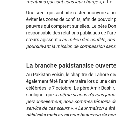
mentales qui sont sous leur charge »,
a-t-el
Une sœur qui souhaite rester anonyme a aus
éviter les zones de conflits, afin de pouvoir
pauvres qui comptent sur elles. Le père Do
responsable des relations publiques de l’arc
sœurs agissent
« au milieu des conflits, des
poursuivant la mission de compassion sans 
La branche pakistanaise ouvert
Au Pakistan voisin, le chapitre de Lahore de
également fêté l’anniversaire lors d’une c
célébrées le 7 octobre. Le père Amir Bashir, q
souligner que
« même si nous n’avons jama
personnellement, nous sommes témoins de 
service de ces sœurs ». « Leur maison a été
délaissés mais aussi pour beaucoup de pers