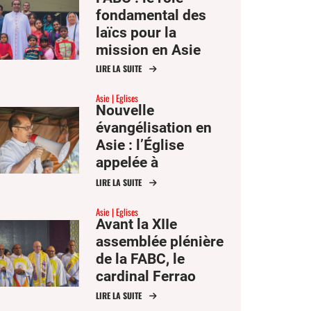
fondamental des
laïcs pour la
mission en Asie
LIRE LA SUITE
Asie
Eglises
Nouvelle
évangélisation en
Asie : l’Église
appelée à
communiquer
LIRE LA SUITE
l’espérance
Asie
Eglises
Avant la XIIe
assemblée plénière
de la FABC, le
cardinal Ferrao
s’interroge sur
LIRE LA SUITE
l’avenir de la