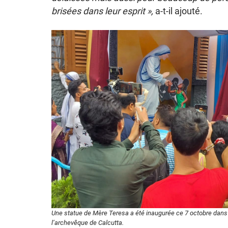
brisées dans leur esprit »,
a-t-il ajouté.
Une statue de Mère Teresa a été inaugurée ce 7 octobre dans
l’archevêque de Calcutta.