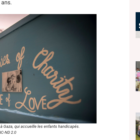
 ans.
 Gaza, qui accueille les enfants handicapés.
NC-ND 2.0