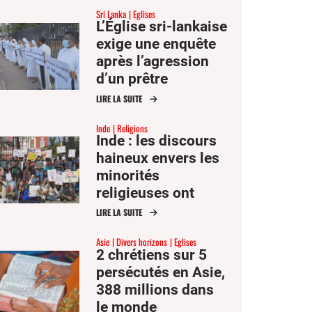
Sri Lanka
Eglises
L’Église sri-lankaise
exige une enquête
après l’agression
d’un prêtre
catholique
LIRE LA SUITE
Inde
Religions
Inde : les discours
haineux envers les
minorités
religieuses ont
augmenté de 13 %
LIRE LA SUITE
en 2025
Asie
Divers horizons
Eglises
2 chrétiens sur 5
persécutés en Asie,
388 millions dans
le monde