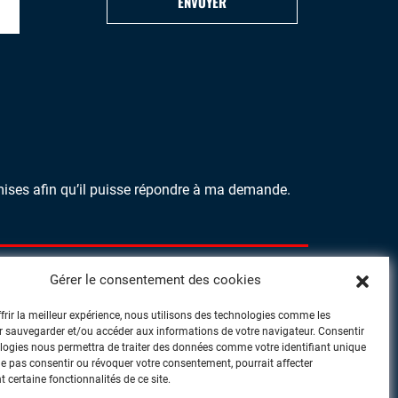
ENVOYER
mises afin qu’il puisse répondre à ma demande.
Gérer le consentement des cookies
frir la meilleur expérience, nous utilisons des technologies comme les
 sauvegarder et/ou accéder aux informations de votre navigateur. Consentir
logies nous permettra de traiter des données comme votre identifiant unique
 Ne pas consentir ou révoquer votre consentement, pourrait affecter
 certaine fonctionnalités de ce site.