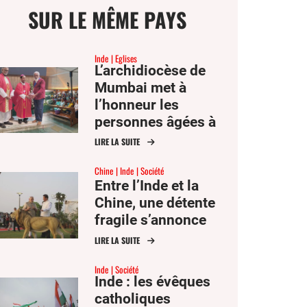
SUR LE MÊME PAYS
Inde
Eglises
L’archidiocèse de
Mumbai met à
ge
l’honneur les
personnes âgées à
l’occasion de la fête
LIRE LA SUITE
mer
des saints Joachim
Chine
Inde
Société
et Anne
Entre l’Inde et la
er
Chine, une détente
fragile s’annonce
er
ook
LIRE LA SUITE
Inde
Société
Inde : les évêques
catholiques