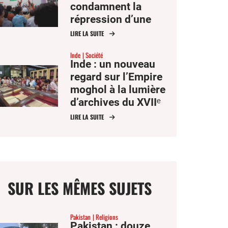
condamnent la
répression d’une
manifestation
LIRE LA SUITE
étudiante par Delhi
Inde
Société
Inde : un nouveau
regard sur l’Empire
moghol à la lumière
d’archives du XVIIᵉ
siècle
LIRE LA SUITE
SUR LES MÊMES SUJETS
Pakistan
Religions
Pakistan : douze