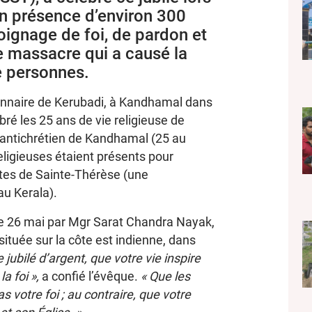
n présence d’environ 300
moignage de foi, de pardon et
e massacre qui a causé la
e personnes.
ionnaire de Kerubadi, à Kandhamal dans
ébré les 25 ans de vie religieuse de
 antichrétien de Kandhamal (25 au
eligieuses étaient présents pour
ites de Sainte-Thérèse (une
u Kerala).
le 26 mai par Mgr Sarat Chandra Nayak,
ituée sur la côte est indienne, dans
 jubilé d’argent, que votre vie inspire
a foi »,
a confié l’évêque.
« Que les
votre foi ; au contraire, que votre