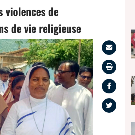
s violences de
s de vie religieuse
Parta
par
Impri
email
la
Partag
page
sur
Partag
faceb
sur
twitter