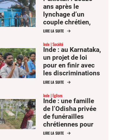
ans après le
lynchage d’un
couple chrétien,
tous les accusés
LIRE LA SUITE
sont acquittés
Inde
Société
Inde : au Karnataka,
un projet de loi
pour en finir avec
les discriminations
de caste dans
LIRE LA SUITE
l’enseignement
Inde
Eglises
supérieur
Inde : une famille
de l’Odisha privée
de funérailles
chrétiennes pour
son fils de 13 ans
LIRE LA SUITE