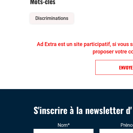
Mots-clés
Discriminations
Ad Extra est un site participatif, si vous
proposer votre c
ENVOY
S'inscrire à la newsletter d
Nom
*
Prén