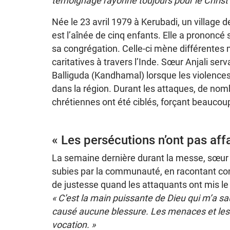
témoignage rayonne toujours pour le Christ e
Née le 23 avril 1979 à Kerubadi, un village 
est l’aînée de cinq enfants. Elle a prononc
sa congrégation. Celle-ci mène différentes 
caritatives à travers l’Inde. Sœur Anjali se
Balliguda (Kandhamal) lorsque les violences
dans la région. Durant les attaques, de no
chrétiennes ont été ciblés, forçant beaucoup 
« Les persécutions n’ont pas affai
La semaine dernière durant la messe, sœur 
subies par la communauté, en racontant c
de justesse quand les attaquants ont mis le 
« C’est la main puissante de Dieu qui m’a s
causé aucune blessure. Les menaces et les 
vocation. »