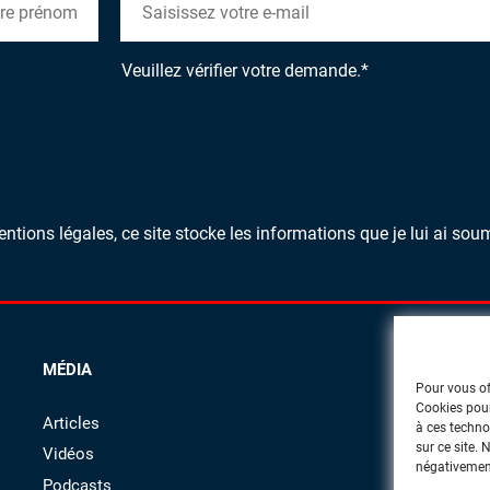
Veuillez vérifier votre demande.
*
ions légales, ce site stocke les informations que je lui ai sou
MÉDIA
Pour vous of
Cookies pour
Articles
à ces techno
sur ce site.
Vidéos
négativement
Podcasts