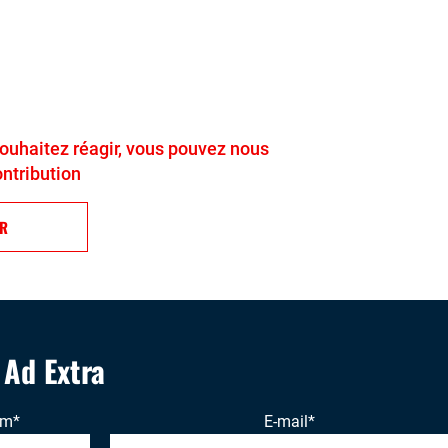
 souhaitez réagir, vous pouvez nous
ontribution
ER
' Ad Extra
om
*
E-mail
*