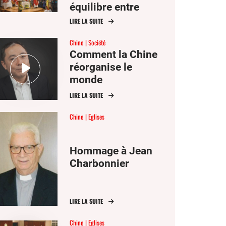
équilibre entre
deux mondes
LIRE LA SUITE
Chine
Société
Comment la Chine
réorganise le
monde
LIRE LA SUITE
Chine
Eglises
Hommage à Jean
Charbonnier
LIRE LA SUITE
Chine
Eglises