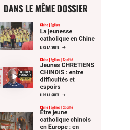
DANS LE MÊME DOSSIER
Chine
Eglises
La jeunesse
catholique en Chine
ge
LIRE LA SUITE
Chine
Eglises
Société
mer
Jeunes CHRETIENS
CHINOIS : entre
difficultés et
er
espoirs
LIRE LA SUITE
er
ook
Chine
Eglises
Société
Être jeune
catholique chinois
en Europe : en