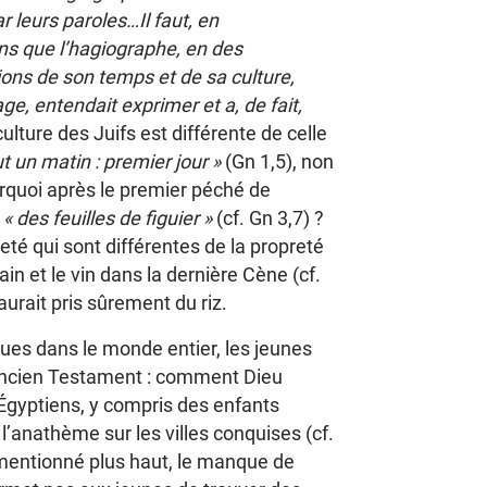
ar leurs paroles…Il faut, en
ns que l’hagiographe, en des
ons de son temps et de sa culture,
ge, entendait exprimer et a, de fait,
lture des Juifs est différente de celle
 eut un matin : premier jour »
(Gn 1,5), non
rquoi après le premier péché de
c
« des feuilles de figuier »
(cf. Gn 3,7) ?
reté qui sont différentes de la propreté
ain et le vin dans la dernière Cène (cf.
aurait pris sûrement du riz.
ques dans le monde entier, les jeunes
l’Ancien Testament : comment Dieu
 Égyptiens, y compris des enfants
 l’anathème sur les villes conquises (cf.
 mentionné plus haut, le manque de