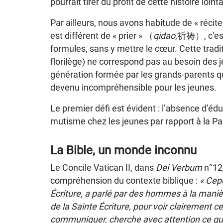
pourrait tirer du profit de cette histoire loint
Par ailleurs, nous avons habitude de « réciter
est différent de « prier » （
qidao
,祈祷）, c’est
formules, sans y mettre le cœur. Cette tradit
florilège) ne correspond pas au besoin des j
génération formée par les grands-parents qui
devenu incompréhensible pour les jeunes.
Le premier défi est évident : l’absence d’éd
mutisme chez les jeunes par rapport à la Pa
La Bible, un monde inconnu
Le Concile Vatican II, dans
Dei Verbum
n°12,
compréhension du contexte biblique :
« Cep
Écriture, a parlé par des hommes à la manièr
de la Sainte Écriture, pour voir clairement 
communiquer, cherche avec attention ce qu