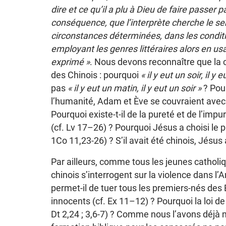
dire et ce qu’il a plu à Dieu de faire passer p
conséquence, que l’interprète cherche le se
circonstances déterminées, dans les conditi
employant les genres littéraires alors en usa
exprimé »
. Nous devons reconnaître que la cu
des Chinois : pourquoi
« il y eut un soir, il y
pas
« il y eut un matin, il y eut un soir »
? Pou
l’humanité, Adam et Ève se couvraient ave
Pourquoi existe-t-il de la pureté et de l’impu
(cf. Lv 17–26) ? Pourquoi Jésus a choisi le p
1Co 11,23-26) ? S’il avait été chinois, Jésus 
Par ailleurs, comme tous les jeunes catholi
chinois s’interrogent sur la violence dans 
permet-il de tuer tous les premiers-nés des
innocents (cf. Ex 11–12) ? Pourquoi la loi de
Dt 2,24 ; 3,6-7) ? Comme nous l’avons déjà