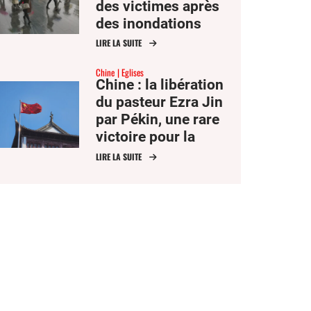
des victimes après
des inondations
dévastatrices
LIRE LA SUITE
Chine
Eglises
Chine : la libération
du pasteur Ezra Jin
par Pékin, une rare
victoire pour la
liberté religieuse
LIRE LA SUITE