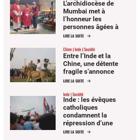
L’archidiocèse de
Mumbai met à
l’honneur les
personnes âgées à
l’occasion de la fête
LIRE LA SUITE
des saints Joachim et
Chine
Inde
Société
Anne
Entre l’Inde et la
Chine, une détente
fragile s’annonce
LIRE LA SUITE
Inde
Société
Inde : les évêques
catholiques
condamnent la
répression d’une
manifestation
LIRE LA SUITE
étudiante par Delhi