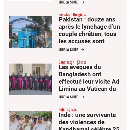
LIRE LA SUITE
Pakistan
Religions
Pakistan : douze ans
après le lynchage d’un
couple chrétien, tous
les accusés sont
acquittés
LIRE LA SUITE
Bangladesh
Eglises
Les évêques du
Bangladesh ont
effectué leur visite Ad
Limina au Vatican du
22 au 27 juin.
LIRE LA SUITE
Inde
Eglises
Inde : une survivante
des violences de
Kandhamal célèbre 25