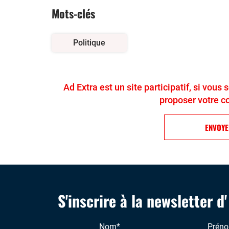
Mots-clés
Politique
Ad Extra est un site participatif, si vous
proposer votre c
ENVOY
S'inscrire à la newsletter d
Nom
*
Prén