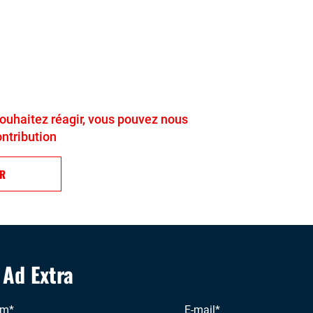
 souhaitez réagir, vous pouvez nous
ontribution
ER
' Ad Extra
om
*
E-mail
*