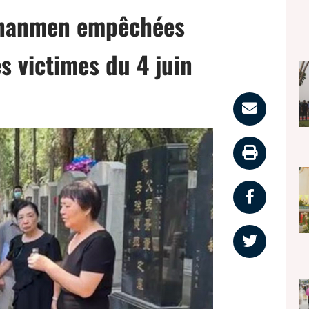
iananmen empêchées
s victimes du 4 juin
Parta
par
Impri
email
la
Partag
page
sur
Partag
faceb
sur
twitter