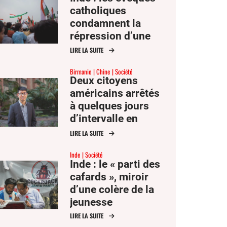
catholiques
condamnent la
répression d’une
manifestation
LIRE LA SUITE
étudiante par Delhi
Birmanie
Chine
Société
Deux citoyens
américains arrêtés
à quelques jours
d’intervalle en
Birmanie et en
LIRE LA SUITE
Chine
Inde
Société
Inde : le « parti des
cafards », miroir
d’une colère de la
jeunesse
LIRE LA SUITE