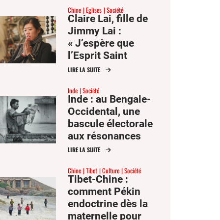
Chine
Eglises
Société
Claire Lai, fille de
Jimmy Lai :
« J’espère que
l’Esprit Saint
pourra toucher le
LIRE LA SUITE
cœur du président
Inde
Société
Xi »
Inde : au Bengale-
Occidental, une
bascule électorale
aux résonances
nationales
LIRE LA SUITE
Chine
Tibet
Culture
Société
Tibet-Chine :
comment Pékin
endoctrine dès la
maternelle pour