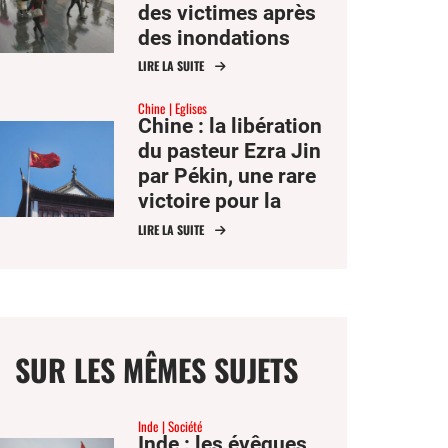
des victimes après
des inondations
dévastatrices
LIRE LA SUITE
Chine
Eglises
Chine : la libération
du pasteur Ezra Jin
par Pékin, une rare
victoire pour la
liberté religieuse
LIRE LA SUITE
SUR LES MÊMES SUJETS
Inde
Société
Inde : les évêques