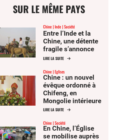
SUR LE MÊME PAYS
Chine
Inde
Société
Entre l’Inde et la
Chine, une détente
ge
fragile s’annonce
LIRE LA SUITE
mer
Chine
Eglises
Chine : un nouvel
évêque ordonné à
er
Chifeng, en
Mongolie intérieure
er
ook
LIRE LA SUITE
Chine
Société
En Chine, l’Église
se mobilise auprès