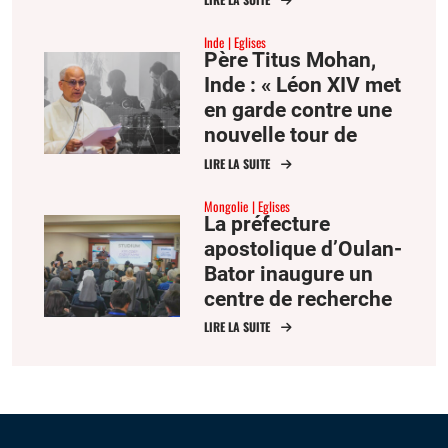
de vie et d’espérance
Inde
Eglises
Père Titus Mohan,
Inde : « Léon XIV met
en garde contre une
nouvelle tour de
Babel numérique »
LIRE LA SUITE
Mongolie
Eglises
La préfecture
apostolique d’Oulan-
Bator inaugure un
centre de recherche
sur la culture
LIRE LA SUITE
mongole