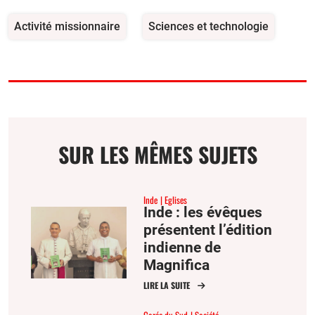
Activité missionnaire
Sciences et technologie
SUR LES MÊMES SUJETS
Inde
Eglises
Inde : les évêques
présentent l’édition
indienne de
Magnifica
Humanitas
LIRE LA SUITE
Corée du Sud
Société