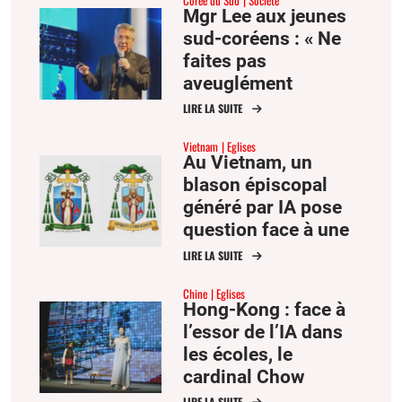
Mgr Lee aux jeunes
sud-coréens : « Ne
faites pas
aveuglément
confiance à l’IA,
LIRE LA SUITE
cultivez votre esprit
Vietnam
Eglises
critique »
Au Vietnam, un
blason épiscopal
généré par IA pose
question face à une
culture de l’efficacité
LIRE LA SUITE
Chine
Eglises
Hong-Kong : face à
l’essor de l’IA dans
les écoles, le
cardinal Chow
défend une culture
LIRE LA SUITE