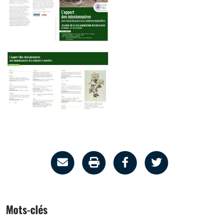
Partage
Imprimer
Partager
Partager
par
la
sur
sur
email
page
facebook
twitter
Mots-clés