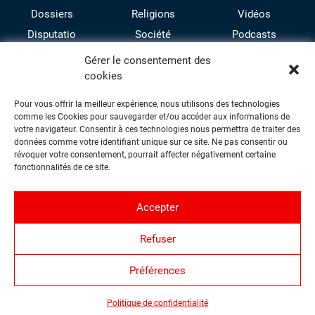
Dossiers
Religions
Vidéos
Disputatio
Société
Podcasts
Culture
Gérer le consentement des
cookies
Pour vous offrir la meilleur expérience, nous utilisons des technologies
comme les Cookies pour sauvegarder et/ou accéder aux informations de
votre navigateur. Consentir à ces technologies nous permettra de traiter des
données comme votre identifiant unique sur ce site. Ne pas consentir ou
révoquer votre consentement, pourrait affecter négativement certaine
facebook
twitter
instagram
youtube
fonctionnalités de ce site.
Accepter
Contact
Refuser
Proposer une contribution
Qui sommes-nous ?
Préférences
Politique de confidentialité
Plan du site
Politique de confidentialité