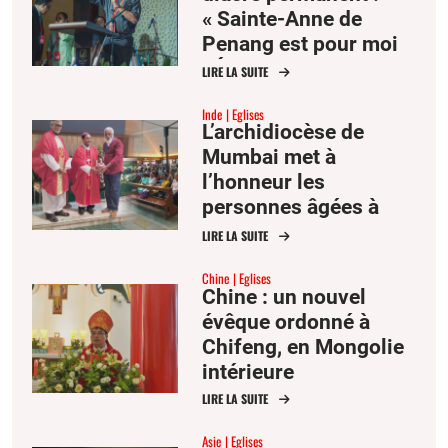
« Sainte-Anne de
Penang est pour moi
l’Église comme mère
LIRE LA SUITE
et famille »
Inde
Eglises
L’archidiocèse de
Mumbai met à
l’honneur les
personnes âgées à
l’occasion de la fête
LIRE LA SUITE
des saints Joachim et
Chine
Eglises
Anne
Chine : un nouvel
évêque ordonné à
Chifeng, en Mongolie
intérieure
LIRE LA SUITE
Asie
Eglises