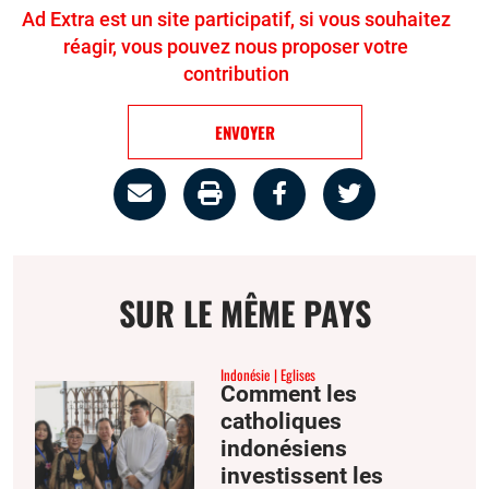
Ad Extra est un site participatif, si vous souhaitez
réagir, vous pouvez nous proposer votre
contribution
ENVOYER
Partage
Imprimer
Partager
Partager
par
la
sur
sur
email
page
facebook
twitter
SUR LE MÊME PAYS
Indonésie
Eglises
Comment les
catholiques
indonésiens
investissent les