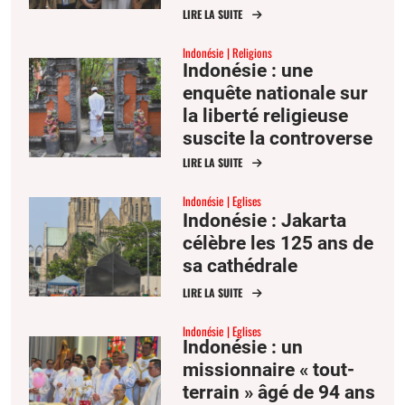
débats religieux en
LIRE LA SUITE
ligne
Indonésie
Religions
Indonésie : une
enquête nationale sur
la liberté religieuse
suscite la controverse
LIRE LA SUITE
Indonésie
Eglises
Indonésie : Jakarta
célèbre les 125 ans de
sa cathédrale
LIRE LA SUITE
Indonésie
Eglises
Indonésie : un
missionnaire « tout-
terrain » âgé de 94 ans