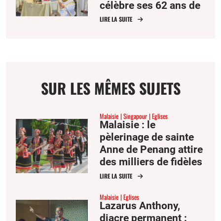
célèbre ses 62 ans de
sacerdoce
LIRE LA SUITE
SUR LES MÊMES SUJETS
Malaisie
Singapour
Eglises
Malaisie : le
pèlerinage de sainte
Anne de Penang attire
des milliers de fidèles
d’Asie du Sud-Est
LIRE LA SUITE
Malaisie
Eglises
Lazarus Anthony,
diacre permanent :