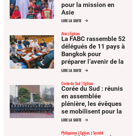
pour la mission en
Asie
LIRE LA SUITE
Asie
Eglises
La FABC rassemble 52
délégués de 11 pays à
Bangkok pour
préparer l’avenir de la
pastorale familiale en
LIRE LA SUITE
Asie
Corée du Sud
Eglises
Corée du Sud : réunis
en assemblée
plénière, les évêques
se mobilisent pour la
paix et une « culture
LIRE LA SUITE
de la vie »
Philippines
Eglises
Société