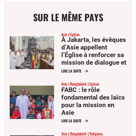
email
page
facebook
twitter
SUR LE MÊME PAYS
Asie
Eglises
À Jakarta, les évêques
d’Asie appellent
l’Église à renforcer sa
mission de dialogue et
de réconciliation
LIRE LA SUITE
Asie
Bangladesh
Eglises
FABC : le rôle
fondamental des laïcs
pour la mission en
Asie
LIRE LA SUITE
Asie
Bangladesh
Religions