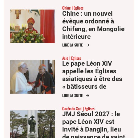
Chine
Eglises
Chine : un nouvel
évêque ordonné à
Chifeng, en Mongolie
intérieure
LIRE LA SUITE
Asie
Eglises
Le pape Léon XIV
appelle les Églises
asiatiques à être des
« bâtisseurs de
communion »
LIRE LA SUITE
Corée du Sud
Eglises
JMJ Séoul 2027 : le
pape Léon XIV est
invité à Dangjin, lieu
de naissance de saint