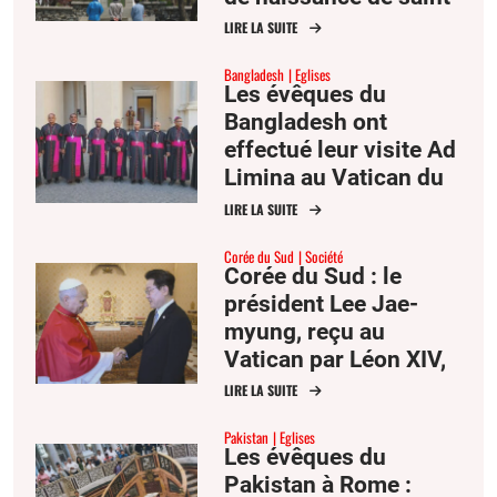
André Kim
LIRE LA SUITE
Bangladesh
Eglises
Les évêques du
Bangladesh ont
effectué leur visite Ad
Limina au Vatican du
22 au 27 juin.
LIRE LA SUITE
Corée du Sud
Société
Corée du Sud : le
président Lee Jae-
myung, reçu au
Vatican par Léon XIV,
attire l’attention sur la
LIRE LA SUITE
paix dans la péninsule
Pakistan
Eglises
Les évêques du
Pakistan à Rome :