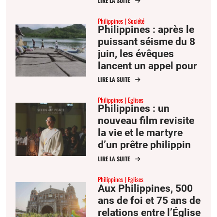
LIRE LA SUITE
Philippines
Société
Philippines : après le
puissant séisme du 8
juin, les évêques
lancent un appel pour
les victimes
LIRE LA SUITE
Philippines
Eglises
Philippines : un
nouveau film revisite
la vie et le martyre
d’un prêtre philippin
tué en l’an 2000 à
LIRE LA SUITE
Mindanao
Philippines
Eglises
Aux Philippines, 500
ans de foi et 75 ans de
relations entre l’Église