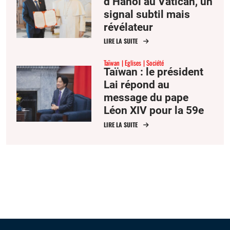
d’Hanoï au Vatican, un
signal subtil mais
révélateur
LIRE LA SUITE
Taïwan
Eglises
Société
Taïwan : le président
Lai répond au
message du pape
Léon XIV pour la 59e
Journée mondiale de
LIRE LA SUITE
la paix