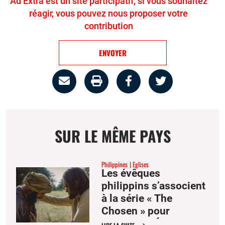
Ad Extra est un site participatif, si vous souhaitez
réagir, vous pouvez nous proposer votre
contribution
ENVOYER
Partage
Imprimer
Partager
Partager
par
la
sur
sur
email
page
facebook
twitter
SUR LE MÊME PAYS
Philippines
Eglises
Les évêques
philippins s’associent
à la série « The
Chosen » pour
annoncer l’Évangile