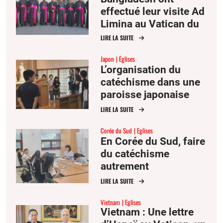
effectué leur visite Ad
Limina au Vatican du
22 au 27 juin.
LIRE LA SUITE
Japon
Eglises
L’organisation du
catéchisme dans une
paroisse japonaise
LIRE LA SUITE
Corée du Sud
Eglises
En Corée du Sud, faire
du catéchisme
autrement
LIRE LA SUITE
Vietnam
Eglises
Vietnam : Une lettre