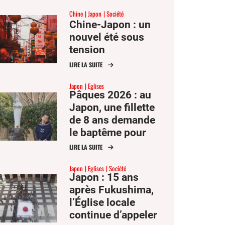
régionale
Chine
Japon
Société
Chine-Japon : un
nouvel été sous
tension
LIRE LA SUITE
Japon
Eglises
Pâques 2026 : au
Japon, une fillette
de 8 ans demande
le baptême pour
« se rapprocher de
LIRE LA SUITE
Dieu »
Japon
Eglises
Société
Japon : 15 ans
après Fukushima,
l’Église locale
continue d’appeler