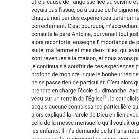
être à cause de l’angoisse liée au séisme e
voyais pas l’issue, ou à cause de l’éloignem
chaque nuit par des expériences paranormal
correctement. C’est pourquoi, m’accrochant à
consulté le père Antoine, qui venait tout jus
alors réconforté, enseigné l’importance de pr
suite, ma femme et mes deux filles, qui ava
sont revenues à la maison, et nous avons p
je continuais à souffrir de ces expériences p
profond de mon cœur que le bonheur réside p
ne se passe rien de particulier. C’est alors
prendre en charge l’école du dimanche. Aya
[1]
vécu sur un terrain de l’Église
, le catholic
acquis aucune connaissance particulière sur
alors expliqué la Parole de Dieu en lien avec 
celle de la messe mensuelle qu’il voulait or
les enfants. Il m’a demandé de la transmet
propres mots, mais avec les miens, ceux qu