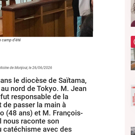
un camp d’été
Antoine de Monjour, le 26/06/2026
dans le diocèse de Saïtama,
 au nord de Tokyo. M. Jean
fut responsable de la
 de passer la main à
 (48 ans) et M. François-
Il nous raconte son
u catéchisme avec des