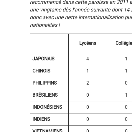
recommencé dans cette paroisse en 2011 ave
une vingtaine dès l’année suivante dont 14
donc avec une nette internationalisation pu
nationalités !
Lycéens
Collégi
JAPONAIS
4
1
CHINOIS
1
1
PHILIPPINS
2
0
BRÉSILIENS
0
1
INDONÉSIENS
0
0
INDIENS
0
0
VIETNAMIENS
0
0