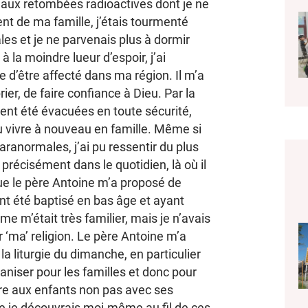
t aux retombées radioactives dont je ne
ent de ma famille, j’étais tourmenté
es et je ne parvenais plus à dormir
 la moindre lueur d’espoir, j’ai
te d’être affecté dans ma région. Il m’a
ier, de faire confiance à Dieu. Par la
ient été évacuées en toute sécurité,
u vivre à nouveau en famille. Même si
aranormales, j’ai pu ressentir du plus
récisément dans le quotidien, là où il
 que le père Antoine m’a proposé de
nt été baptisé en bas âge et ayant
isme m’était très familier, mais je n’avais
 ‘ma’ religion. Le père Antoine m’a
la liturgie du dimanche, en particulier
ganiser pour les familles et donc pour
tre aux enfants non pas avec ses
e je découvrais moi-même au fil de ces