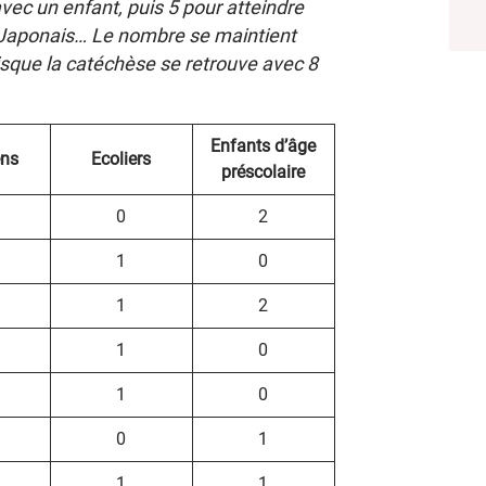
c un enfant, puis 5 pour atteindre
 Japonais… Le nombre se maintient
isque la catéchèse se retrouve avec 8
Enfants d’âge
ens
Ecoliers
préscolaire
0
2
1
0
1
2
1
0
1
0
0
1
1
1