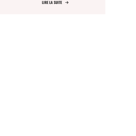
à la
LIRE LA SUITE
dénucléarisation