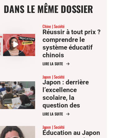
DANS LE MÊME DOSSIER
Chine
Société
Réussir à tout prix ?
comprendre le
ge
système éducatif
chinois
LIRE LA SUITE
mer
Japon
Société
Japon : derrière
er
l’excellence
scolaire, la
er
question des
ook
inégalités
LIRE LA SUITE
Japon
Société
Éducation au Japon