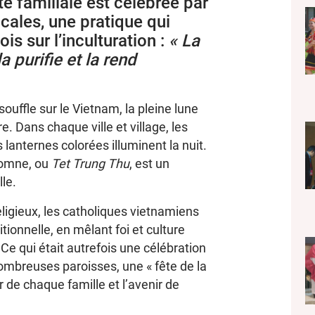
ête familiale est célébrée par
ales, une pratique qui
is sur l’inculturation :
« La
la purifie et la rend
ouffle sur le Vietnam, la pleine lune
re. Dans chaque ville et village, les
 lanternes colorées illuminent la nuit.
utomne, ou
Tet Trung Thu
, est un
le.
ligieux, les catholiques vietnamiens
ionnelle, en mêlant foi et culture
 Ce qui était autrefois une célébration
ombreuses paroisses, une « fête de la
r de chaque famille et l’avenir de