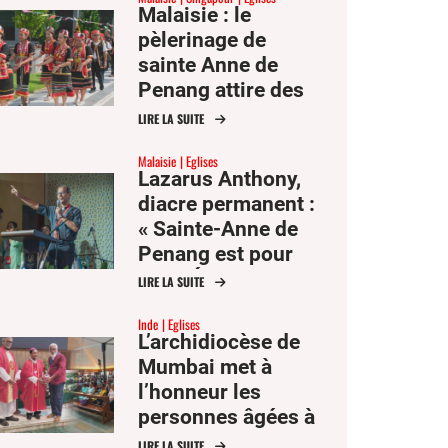
Malaisie : le
pèlerinage de
sainte Anne de
Penang attire des
milliers de fidèles
LIRE LA SUITE
d’Asie du Sud-Est
Malaisie
Eglises
Lazarus Anthony,
diacre permanent :
« Sainte-Anne de
Penang est pour
moi l’Église comme
LIRE LA SUITE
mère et famille »
Inde
Eglises
L’archidiocèse de
Mumbai met à
l’honneur les
personnes âgées à
l’occasion de la fête
LIRE LA SUITE