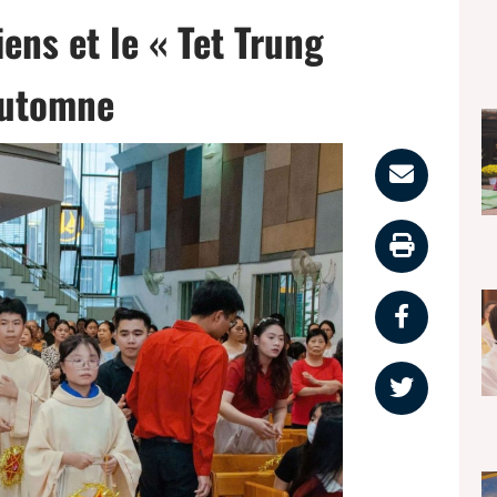
ens et le « Tet Trung
-automne
Parta
par
Impri
email
la
Partag
page
sur
Partag
faceb
sur
twitter