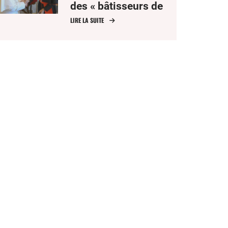
des « bâtisseurs de
communion »
LIRE LA SUITE