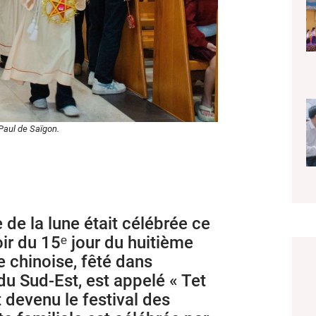
Paul de Saïgon.
 de la lune était célébrée ce
oir du 15ᵉ jour du huitième
ne chinoise, fêté dans
 du Sud-Est, est appelé « Tet
 devenu le festival des