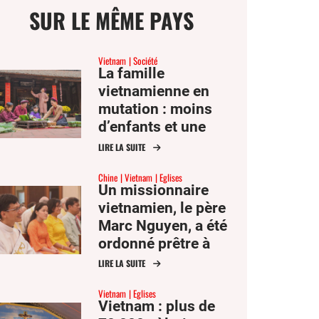
SUR LE MÊME PAYS
Vietnam
Société
La famille
vietnamienne en
ge
mutation : moins
d’enfants et une
plus grande
LIRE LA SUITE
mer
solitude
Chine
Vietnam
Eglises
Un missionnaire
er
vietnamien, le père
Marc Nguyen, a été
er
ordonné prêtre à
ook
Hong-Kong
LIRE LA SUITE
Vietnam
Eglises
Vietnam : plus de