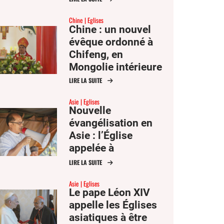
des saints Joachim
Chine
Eglises
et Anne
Chine : un nouvel
évêque ordonné à
Chifeng, en
Mongolie intérieure
LIRE LA SUITE
Asie
Eglises
Nouvelle
évangélisation en
Asie : l’Église
appelée à
communiquer
LIRE LA SUITE
l’espérance
Asie
Eglises
Le pape Léon XIV
appelle les Églises
asiatiques à être