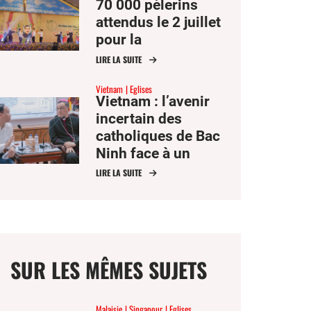
70 000 pèlerins
attendus le 2 juillet
pour la
béatification de
LIRE LA SUITE
François-Xavier
Vietnam
Eglises
Truong Buu Diep
Vietnam : l’avenir
incertain des
catholiques de Bac
Ninh face à un
vaste projet
LIRE LA SUITE
aéroportuaire
SUR LES MÊMES SUJETS
Malaisie
Singapour
Eglises