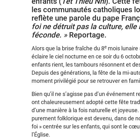
enfants (
Tet Thieu Nhi
). Cette f
les communautés catholiques loc
reflète une parole du pape Franço
foi ne détruit pas la culture, elle 
féconde. »
Reportage.
e
Alors que la brise fraîche du 8
mois lunaire s
éclaire le ciel nocturne en ce soir du 6 octob
enfants rient, les tambours résonnent et des
Depuis des générations, la fête de la mi-a
moment privilégié pour se retrouver en famil
Bien qu’il ne s’agisse pas d’un événement re
ont chaleureusement adopté cette fête tradit
d’une manière à la fois naturelle et joyeuse.
purement folklorique est devenu, dans de n
foi » centrée sur les enfants, qui sont le cœu
l’Église.