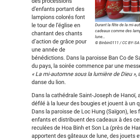
des processions
d’enfants portant des
lampions colorés font
le tour de l’église en
Durant la fête de la mi-a
cadeaux comme des lampe
chantant des chants
lune…
d’action de grâce pour
© Binbin0111 / CC BY-SA
une année de
bénédictions. Dans la paroisse Ban Co de Sa
du pays, la soirée commence par une mess
« La mi-automne sous la lumière de Dieu »
,
danse du lion.
Dans la cathédrale Saint-Joseph de Hanoï, a
défilé à la lueur des bougies et jouent à un 
Dans la paroisse de Loc Hung (Saïgon), les 
enfants et distribuent des cadeaux à des ce
reculées de Hoa Binh et Son La (près de Hano
apportent des gâteaux de lune, des jouets et