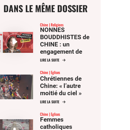
DANS LE MÊME DOSSIER
Chine
Religions
NONNES
BOUDDHISTES de
ge
CHINE : un
engagement de
femmes
LIRE LA SUITE
mer
Chine
Eglises
Chrétiennes de
er
Chine: « l’autre
moitié du ciel »
er
ook
LIRE LA SUITE
Chine
Eglises
Femmes
catholiques