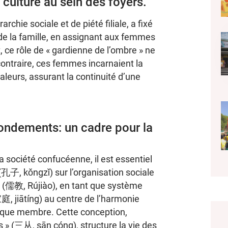
 culture au sein des foyers.
chie sociale et de piété filiale, a fixé
e la famille, en assignant aux femmes
t, ce rôle de « gardienne de l’ombre » ne
contraire, ces femmes incarnaient la
valeurs, assurant la continuité d’une
ondements: un cadre pour la
 société confucéenne, il est essentiel
 (孔子, kǒngzǐ) sur l’organisation sociale
me (儒教, Rújiào), en tant que système
家庭, jiātíng) au centre de l’harmonie
haque membre. Cette conception,
 » (三从, sān cóng), structure la vie des