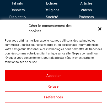
Fil info
Eglises
Articles
Dossiers
Religions
Vidéos
Disputatio
Société
Podcasts
Culture
Gérer le consentement des
cookies
Pour vous offrir la meilleur expérience, nous utilisons des technologies
comme les Cookies pour sauvegarder et/ou accéder aux informations de
votre navigateur. Consentir à ces technologies nous permettra de traiter des
données comme votre identifiant unique sur ce site. Ne pas consentir ou
révoquer votre consentement, pourrait affecter négativement certaine
facebook
twitter
instagram
youtube
fonctionnalités de ce site.
Accepter
Contact
Refuser
Proposer une contribution
Qui sommes-nous ?
Préférences
Politique de confidentialité