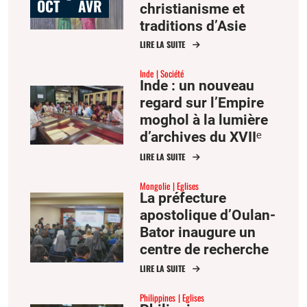
OCT
AVR
christianisme et
traditions d’Asie
LIRE LA SUITE
Inde
Société
Inde : un nouveau
regard sur l’Empire
moghol à la lumière
d’archives du XVIIᵉ
siècle
LIRE LA SUITE
Mongolie
Eglises
La préfecture
apostolique d’Oulan-
Bator inaugure un
centre de recherche
sur la culture
LIRE LA SUITE
mongole
Philippines
Eglises