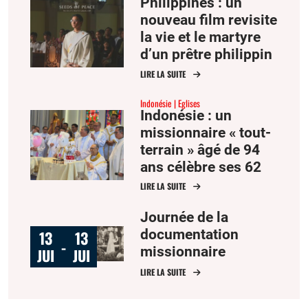
Philippines : un
nouveau film revisite
la vie et le martyre
d’un prêtre philippin
tué en l’an 2000 à
LIRE LA SUITE
Mindanao
Indonésie
Eglises
Indonésie : un
missionnaire « tout-
terrain » âgé de 94
ans célèbre ses 62
ans de sacerdoce
LIRE LA SUITE
Journée de la
documentation
13
13
-
missionnaire
JUI
JUI
LIRE LA SUITE