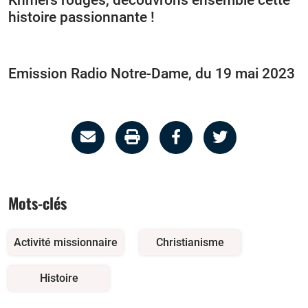
histoire passionnante !
Emission Radio Notre-Dame, du 19 mai 2023
Partage
Imprimer
Partager
Partager
par
la
sur
sur
email
page
facebook
twitter
Mots-clés
Activité missionnaire
Christianisme
Histoire