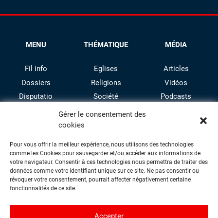
MENU
THÉMATIQUE
MÉDIA
Fil info
Eglises
Articles
Dossiers
Religions
Vidéos
Disputatio
Société
Podcasts
Culture
Gérer le consentement des
cookies
Pour vous offrir la meilleur expérience, nous utilisons des technologies
comme les Cookies pour sauvegarder et/ou accéder aux informations de
votre navigateur. Consentir à ces technologies nous permettra de traiter des
données comme votre identifiant unique sur ce site. Ne pas consentir ou
révoquer votre consentement, pourrait affecter négativement certaine
facebook
twitter
instagram
youtube
fonctionnalités de ce site.
Accepter