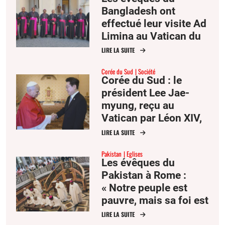
Bangladesh ont
effectué leur visite Ad
Limina au Vatican du
22 au 27 juin.
LIRE LA SUITE
Corée du Sud
Société
Corée du Sud : le
président Lee Jae-
myung, reçu au
Vatican par Léon XIV,
attire l’attention sur la
LIRE LA SUITE
paix dans la péninsule
Pakistan
Eglises
Les évêques du
Pakistan à Rome :
« Notre peuple est
pauvre, mais sa foi est
forte »
LIRE LA SUITE