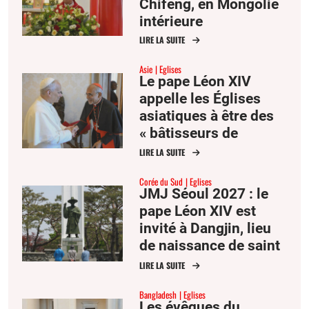
Chifeng, en Mongolie
intérieure
LIRE LA SUITE
Asie
Eglises
Le pape Léon XIV
appelle les Églises
asiatiques à être des
« bâtisseurs de
communion »
LIRE LA SUITE
Corée du Sud
Eglises
JMJ Séoul 2027 : le
pape Léon XIV est
invité à Dangjin, lieu
de naissance de saint
André Kim
LIRE LA SUITE
Bangladesh
Eglises
Les évêques du