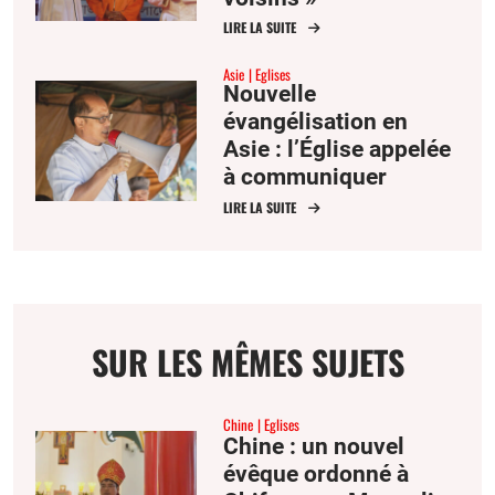
LIRE LA SUITE
Asie
Eglises
Nouvelle
évangélisation en
Asie : l’Église appelée
à communiquer
l’espérance
LIRE LA SUITE
SUR LES MÊMES SUJETS
Chine
Eglises
Chine : un nouvel
évêque ordonné à