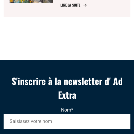
victimes du 4 juin
LIRE LA SUITE
1989
S'inscrire à la newsletter d' Ad
Extra
Nom
*