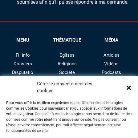
soumises afin qu’il puisse répondre à ma demande.
MENU
THÉMATIQUE
MÉDIA
Fil info
Eglises
Articles
Dossiers
Religions
Vidéos
Disputatio
Société
Podcasts
Culture
Gérer le consentement des
cookies
Pour vous offrir la meilleur expérience, nous utilisons des technologies
comme les Cookies pour sauvegarder et/ou accéder aux informations de
votre navigateur. Consentir à ces technologies nous permettra de traiter des
données comme votre identifiant unique sur ce site. Ne pas consentir ou
révoquer votre consentement, pourrait affecter négativement certaine
facebook
twitter
instagram
youtube
fonctionnalités de ce site.