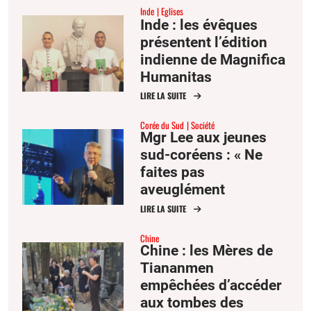
Inde
Eglises
Inde : les évêques
présentent l’édition
indienne de Magnifica
Humanitas
LIRE LA SUITE
Corée du Sud
Société
Mgr Lee aux jeunes
sud-coréens : « Ne
faites pas
aveuglément
confiance à l’IA,
LIRE LA SUITE
cultivez votre esprit
Chine
critique »
Chine : les Mères de
Tiananmen
empêchées d’accéder
aux tombes des