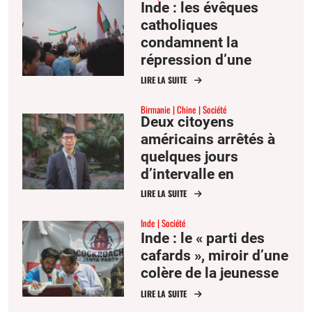
Inde : les évêques
catholiques
condamnent la
répression d’une
manifestation
LIRE LA SUITE
étudiante par Delhi
Birmanie
Chine
Société
Deux citoyens
américains arrêtés à
quelques jours
d’intervalle en
Birmanie et en Chine
LIRE LA SUITE
Inde
Société
Inde : le « parti des
cafards », miroir d’une
colère de la jeunesse
LIRE LA SUITE