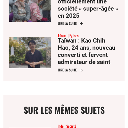
officiellement une
société « super-âgée »
en 2025
LIRE LA SUITE
Taïwan
Eglises
Taïwan : Kao Chih
Hao, 24 ans, nouveau
converti et fervent
admirateur de saint
John Henry Newman
LIRE LA SUITE
SUR LES MÊMES SUJETS
Inde
Société