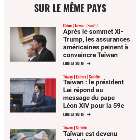
SUR LE MÊME PAYS
Chine
Taïwan
Société
Après le sommet Xi-
Trump, les assurances
américaines peinent à
convaincre Taïwan
LIRE LA SUITE
Taïwan
Eglises
Société
Taïwan : le président
Lai répond au
message du pape
Léon XIV pour la 59e
Journée mondiale de
LIRE LA SUITE
la paix
Taïwan
Société
Taïwan est devenu