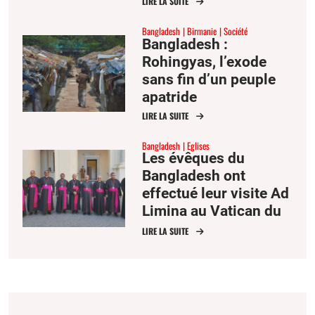
LIRE LA SUITE
Bangladesh
Birmanie
Société
Bangladesh :
Rohingyas, l’exode
sans fin d’un peuple
apatride
LIRE LA SUITE
Bangladesh
Eglises
Les évêques du
Bangladesh ont
effectué leur visite Ad
Limina au Vatican du
22 au 27 juin.
LIRE LA SUITE