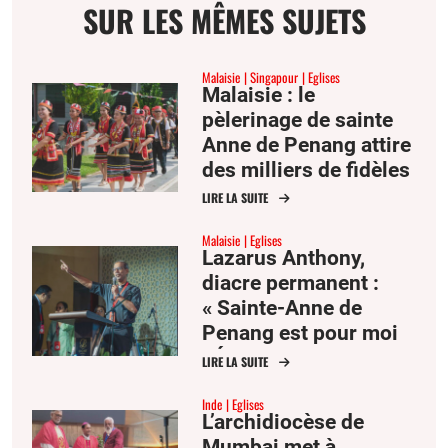
SUR LES MÊMES SUJETS
Malaisie
Singapour
Eglises
Malaisie : le
pèlerinage de sainte
Anne de Penang attire
des milliers de fidèles
d’Asie du Sud-Est
LIRE LA SUITE
Malaisie
Eglises
Lazarus Anthony,
diacre permanent :
« Sainte-Anne de
Penang est pour moi
l’Église comme mère
LIRE LA SUITE
et famille »
Inde
Eglises
L’archidiocèse de
Mumbai met à