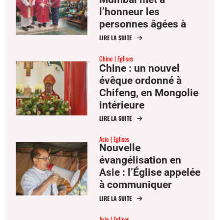
l’honneur les
personnes âgées à
l’occasion de la fête
LIRE LA SUITE
des saints Joachim et
Chine
Eglises
Anne
Chine : un nouvel
évêque ordonné à
Chifeng, en Mongolie
intérieure
LIRE LA SUITE
Asie
Eglises
Nouvelle
évangélisation en
Asie : l’Église appelée
à communiquer
l’espérance
LIRE LA SUITE
Asie
Eglises