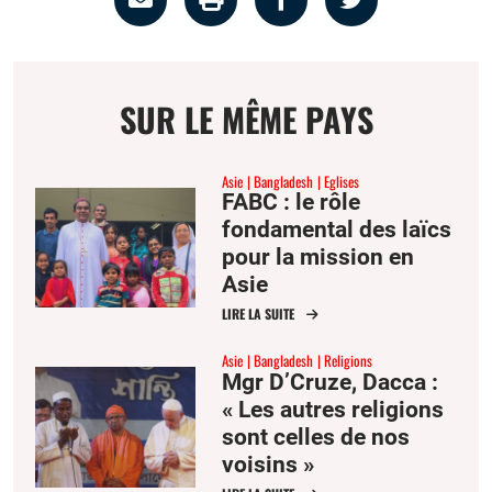
par
la
sur
sur
email
page
facebook
twitter
SUR LE MÊME PAYS
Asie
Bangladesh
Eglises
FABC : le rôle
fondamental des laïcs
pour la mission en
Asie
LIRE LA SUITE
Asie
Bangladesh
Religions
Mgr D’Cruze, Dacca :
« Les autres religions
sont celles de nos
voisins »