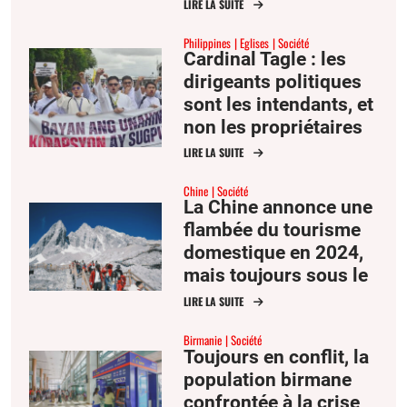
peut illuminer le
LIRE LA SUITE
monde des affaires »
Philippines
Eglises
Société
Cardinal Tagle : les
dirigeants politiques
sont les intendants, et
non les propriétaires
des richesses
LIRE LA SUITE
Chine
Société
La Chine annonce une
flambée du tourisme
domestique en 2024,
mais toujours sous le
niveau de 2019
LIRE LA SUITE
Birmanie
Société
Toujours en conflit, la
population birmane
confrontée à la crise