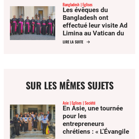
Bangladesh
Eglises
Les évêques du
Bangladesh ont
effectué leur visite Ad
Limina au Vatican du
22 au 27 juin.
LIRE LA SUITE
SUR LES MÊMES SUJETS
Asie
Eglises
Société
En Asie, une tournée
pour les
entrepreneurs
chrétiens : « L’Évangile