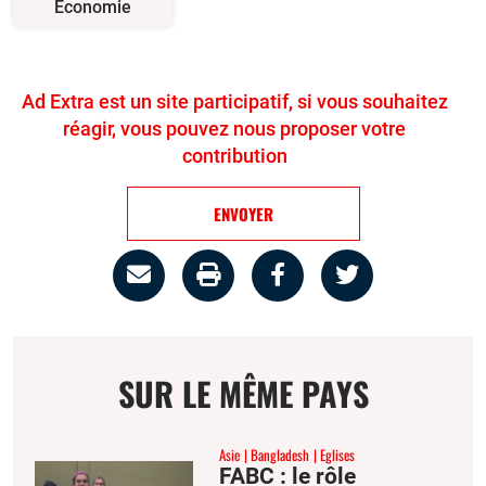
Economie
Ad Extra est un site participatif, si vous souhaitez
réagir, vous pouvez nous proposer votre
contribution
ENVOYER
Partage
Imprimer
Partager
Partager
par
la
sur
sur
email
page
facebook
twitter
SUR LE MÊME PAYS
Asie
Bangladesh
Eglises
FABC : le rôle