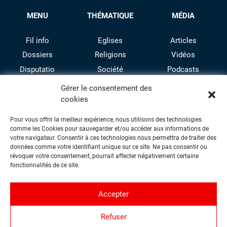
MENU
THÉMATIQUE
MÉDIA
Fil info
Eglises
Articles
Dossiers
Religions
Vidéos
Disputatio
Société
Podcasts
Culture
Gérer le consentement des
cookies
Pour vous offrir la meilleur expérience, nous utilisons des technologies
comme les Cookies pour sauvegarder et/ou accéder aux informations de
votre navigateur. Consentir à ces technologies nous permettra de traiter des
données comme votre identifiant unique sur ce site. Ne pas consentir ou
révoquer votre consentement, pourrait affecter négativement certaine
facebook
twitter
instagram
youtube
fonctionnalités de ce site.
Accepter
Contact
Refuser
Proposer une contribution