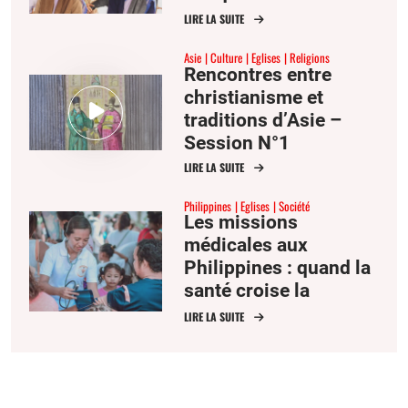
antichrétiennes
LIRE LA SUITE
depuis dix ans
Asie
Culture
Eglises
Religions
Rencontres entre
christianisme et
traditions d’Asie –
Session N°1
LIRE LA SUITE
Philippines
Eglises
Société
Les missions
médicales aux
Philippines : quand la
santé croise la
religion
LIRE LA SUITE