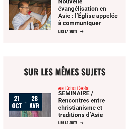
Nouvelle
évangélisation en
Asie : l’Église appelée
à communiquer
l’espérance
LIRE LA SUITE
SUR LES MÊMES SUJETS
Asie
Eglises
Société
SEMINAIRE /
21
28
Rencontres entre
-
OCT
AVR
christianisme et
traditions d’Asie
LIRE LA SUITE