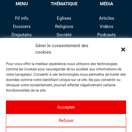
MENU
THÉMATIQUE
MÉDIA
Fil info
Eglises
Articles
Dossiers
Religions
Vidéos
Disputatio
Société
Podcasts
Culture
Gérer le consentement des
cookies
Pour vous offrir la meilleur expérience, nous utilisons des technologies
comme les Cookies pour sauvegarder et/ou accéder aux informations de
votre navigateur. Consentir à ces technologies nous permettra de traiter des
données comme votre identifiant unique sur ce site. Ne pas consentir ou
révoquer votre consentement, pourrait affecter négativement certaine
facebook
twitter
instagram
youtube
fonctionnalités de ce site.
Accepter
Contact
Refuser
Proposer une contribution
Qui sommes-nous ?