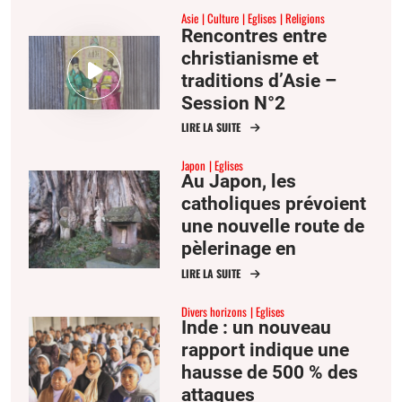
Asie
Culture
Eglises
Religions
Rencontres entre
christianisme et
traditions d’Asie –
Session N°2
LIRE LA SUITE
Japon
Eglises
Au Japon, les
catholiques prévoient
une nouvelle route de
pèlerinage en
l’honneur des
LIRE LA SUITE
« chrétiens cachés »
Divers horizons
Eglises
Inde : un nouveau
rapport indique une
hausse de 500 % des
attaques