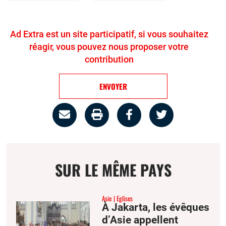
Ad Extra est un site participatif, si vous souhaitez
réagir, vous pouvez nous proposer votre
contribution
ENVOYER
Partage
Imprimer
Partager
Partager
par
la
sur
sur
email
page
facebook
twitter
SUR LE MÊME PAYS
Asie
Eglises
À Jakarta, les évêques
d’Asie appellent