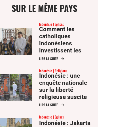
SUR LE MÊME PAYS
Indonésie
Eglises
Comment les
catholiques
ge
indonésiens
investissent les
débats religieux en
LIRE LA SUITE
mer
ligne
Indonésie
Religions
Indonésie : une
er
enquête nationale
sur la liberté
er
religieuse suscite
ook
la controverse
LIRE LA SUITE
Indonésie
Eglises
Indonésie : Jakarta