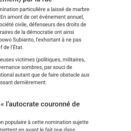
omination particulière a laissé de marbre
é. En amont de cet événement annuel,
ociété civile, défenseurs des droits de
éraires de la démocratie ont ainsi
bowo Subianto, l’exhortant à ne pas
 de l’État.
uses victimes (politiques, militaires,
vernance sombres, par souci de
ational autant que de faire obstacle aux
uissant dernièrement.
 l’
a
utocrate couronné de
on populaire à cette nomination sujette
mettent en avant le fait que dans