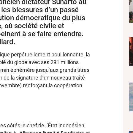
’ancien dictateur Suharto au
e les blessures d’un passé
olution démocratique du plus
où société civile et
inent à se faire entendre.
llard.
ique perpétuellement bouillonnante, la
plé du globe avec ses 281 millions
hemin éphémère jusqu’aux grands titres
ur de la signature d’un nouveau traité
 novembre) renforçant la coopération
s côtés le chef de l’État indonésien