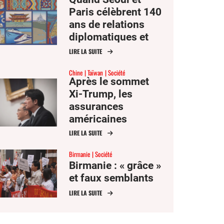
Paris célèbrent 140
ans de relations
diplomatiques et
d’ambitions
LIRE LA SUITE
communes
Chine
Taïwan
Société
Après le sommet
Xi-Trump, les
assurances
américaines
peinent à
LIRE LA SUITE
convaincre Taïwan
Birmanie
Société
Birmanie : « grâce »
et faux semblants
LIRE LA SUITE