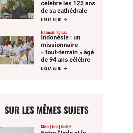
célèbre les 125 ans
de sa cathédrale
LIRE LA SUITE
Indonésie
Eglises
Indonésie : un
missionnaire
« tout-terrain » âgé
de 94 ans célèbre
ses 62 ans de
LIRE LA SUITE
sacerdoce
SUR LES MÊMES SUJETS
Chine
Inde
Société
Entre l’Inde et la