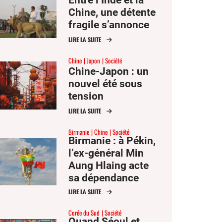
Chine, une détente
fragile s’annonce
LIRE LA SUITE
Chine
Japon
Société
Chine-Japon : un
nouvel été sous
tension
LIRE LA SUITE
Birmanie
Chine
Société
Birmanie : à Pékin,
l’ex-général Min
Aung Hlaing acte
sa dépendance
envers la Chine
LIRE LA SUITE
Corée du Sud
Société
Quand Séoul et