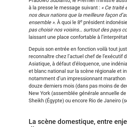
Prabowo Subianto, le Premier ministre austral
à la presse le message suivant :
« Ce traité
nos deux nations que la meilleure façon d’a
e
ensemble »
. À quoi le 8
président indonésien
pas choisir nos voisins… surtout des pays c
laissant une place confortable à l’interprétat
Depuis son entrée en fonction voilà tout juste
reconnaître chez l’actuel chef de l’exécutif 
Asiatique, à défaut d’éloquence, une indénia
et blanc national sur la scène régionale et i
notamment d’un impressionnant marathon de v
douze derniers mois (dans pas moins de deu
New York (assemblée générale annuelle de l
Sheikh (Égypte) ou encore Rio de Janeiro 
La scène domestique, entre enjeu