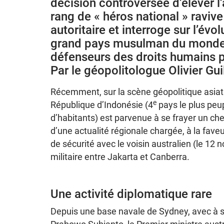
décision controversée d’élever l
rang de « héros national » raviv
autoritaire et interroge sur l’év
grand pays musulman du monde, 
défenseurs des droits humains pe
Par le géopolitologue Olivier Gui
Récemment, sur la scène géopolitique asiat
e
République d’Indonésie (4
pays le plus peu
d’habitants) est parvenue à se frayer un c
d’une actualité régionale chargée, à la fave
de sécurité avec le voisin australien (le 12
militaire entre Jakarta et Canberra.
Une activité diplomatique rare
Depuis une base navale de Sydney, avec à se