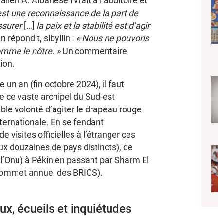
ien A. Albanese livrait à l’auditoire et
 est une reconnaissance de la part de
ssurer
[…]
la paix et la stabilité est d’agir
 répondit, sibyllin :
« Nous ne pouvons
omme le nôtre. »
Un commentaire
ion.
 un an (fin octobre 2024), il faut
de ce vaste archipel du Sud-est
ble volonté d’agiter le drapeau rouge
nternationale. En se fendant
isites officielles à l’étranger ces
x douzaines de pays distincts), de
’Onu) à Pékin en passant par Sharm El
(sommet annuel des BRICS).
x, écueils et inquiétudes