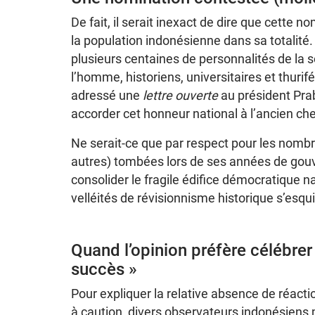
De fait, il serait inexact de dire que cette n
la population indonésienne dans sa totalit
plusieurs centaines de personnalités de la s
l’homme, historiens, universitaires et thurif
adressé une
lettre ouverte
au président Pra
accorder cet honneur national à l’ancien chef
Ne serait-ce que par respect pour les nombre
autres) tombées lors de ses années de gou
consolider le fragile édifice démocratique n
velléités de révisionnisme historique s’esq
Quand l’opinion préfère célébrer «
succès »
Pour expliquer la relative absence de réacti
à caution, divers observateurs indonésiens 