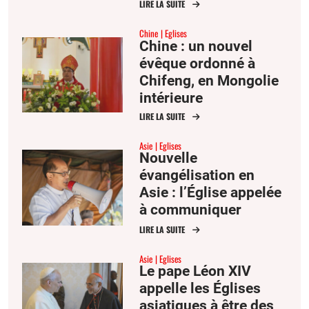
l’occasion de la fête
LIRE LA SUITE
des saints Joachim et
Chine
Eglises
Anne
Chine : un nouvel
évêque ordonné à
Chifeng, en Mongolie
intérieure
LIRE LA SUITE
Asie
Eglises
Nouvelle
évangélisation en
Asie : l’Église appelée
à communiquer
l’espérance
LIRE LA SUITE
Asie
Eglises
Le pape Léon XIV
appelle les Églises
asiatiques à être des