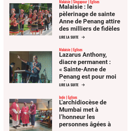
Malaisie
Singapour
Eglises
Malaisie : le
pèlerinage de sainte
Anne de Penang attire
des milliers de fidèles
d’Asie du Sud-Est
LIRE LA SUITE
Malaisie
Eglises
Lazarus Anthony,
diacre permanent :
« Sainte-Anne de
Penang est pour moi
l’Église comme mère
LIRE LA SUITE
et famille »
Inde
Eglises
L’archidiocèse de
Mumbai met à
l’honneur les
personnes âgées à