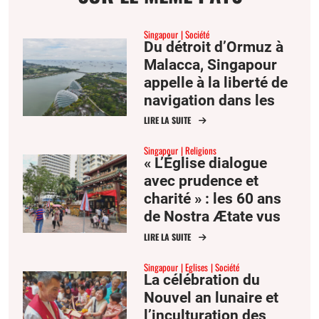
Singapour
Société
Du détroit d’Ormuz à
Malacca, Singapour
appelle à la liberté de
navigation dans les
goulets
LIRE LA SUITE
d’étranglement
Singapour
Religions
« L’Église dialogue
avec prudence et
charité » : les 60 ans
de Nostra Ætate vus
depuis Singapour
LIRE LA SUITE
Singapour
Eglises
Société
La célébration du
Nouvel an lunaire et
l’inculturation des