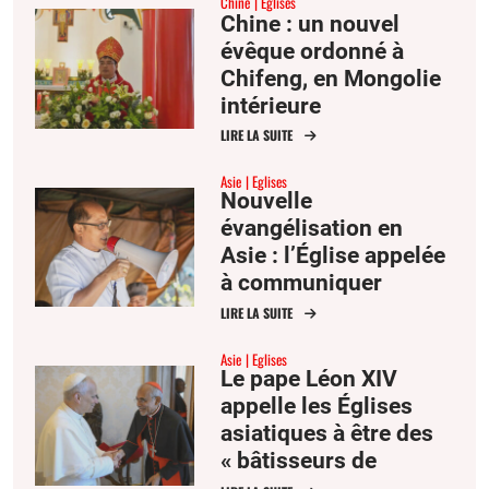
Chine
Eglises
Anne
Chine : un nouvel
évêque ordonné à
Chifeng, en Mongolie
intérieure
LIRE LA SUITE
Asie
Eglises
Nouvelle
évangélisation en
Asie : l’Église appelée
à communiquer
l’espérance
LIRE LA SUITE
Asie
Eglises
Le pape Léon XIV
appelle les Églises
asiatiques à être des
« bâtisseurs de
communion »