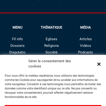
MENU
THÉMATIQUE
MÉDIA
Fil info
Eglises
Articles
Dossiers
Religions
Vidéos
Disputatio
Société
Podcasts
Culture
Gérer le consentement des
cookies
Pour vous offrir la meilleur expérience, nous utilisons des technologies
comme les Cookies pour sauvegarder et/ou accéder aux informations de
votre navigateur. Consentir à ces technologies nous permettra de traiter des
données comme votre identifiant unique sur ce site. Ne pas consentir ou
révoquer votre consentement, pourrait affecter négativement certaine
facebook
twitter
instagram
youtube
fonctionnalités de ce site.