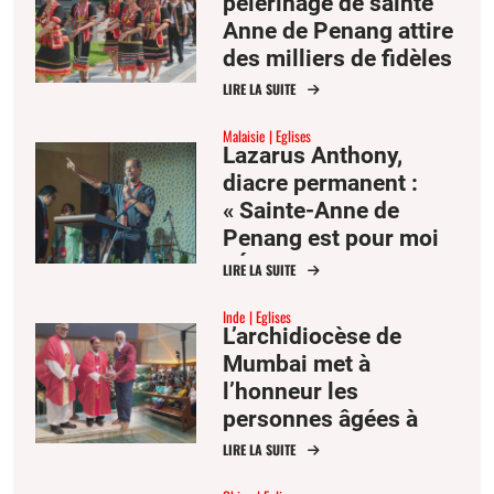
pèlerinage de sainte
Anne de Penang attire
des milliers de fidèles
d’Asie du Sud-Est
LIRE LA SUITE
Malaisie
Eglises
Lazarus Anthony,
diacre permanent :
« Sainte-Anne de
Penang est pour moi
l’Église comme mère
LIRE LA SUITE
et famille »
Inde
Eglises
L’archidiocèse de
Mumbai met à
l’honneur les
personnes âgées à
l’occasion de la fête
LIRE LA SUITE
des saints Joachim et