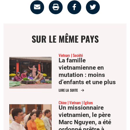
Partage
Imprimer
Partager
Partager
par
la
sur
sur
email
page
facebook
twitter
SUR LE MÊME PAYS
Vietnam
Société
La famille
vietnamienne en
mutation : moins
d’enfants et une plus
grande solitude
LIRE LA SUITE
Chine
Vietnam
Eglises
Un missionnaire
vietnamien, le père
Marc Nguyen, a été
ordonné prêtre à