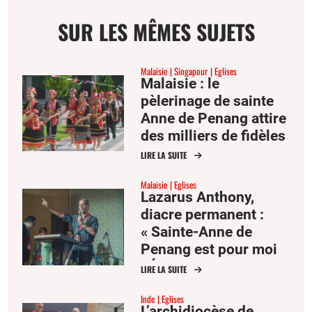
SUR LES MÊMES SUJETS
Malaisie
Singapour
Eglises
Malaisie : le
pèlerinage de sainte
Anne de Penang attire
des milliers de fidèles
d’Asie du Sud-Est
LIRE LA SUITE
Malaisie
Eglises
Lazarus Anthony,
diacre permanent :
« Sainte-Anne de
Penang est pour moi
l’Église comme mère
LIRE LA SUITE
et famille »
Inde
Eglises
L’archidiocèse de