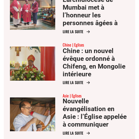
Mumbai met à
l’honneur les
personnes âgées à
l’occasion de la fête
LIRE LA SUITE
des saints Joachim et
Chine
Eglises
Anne
Chine : un nouvel
évêque ordonné à
Chifeng, en Mongolie
intérieure
LIRE LA SUITE
Asie
Eglises
Nouvelle
évangélisation en
Asie : l’Église appelée
à communiquer
l’espérance
LIRE LA SUITE