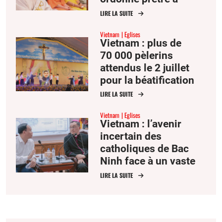
Hong-Kong
LIRE LA SUITE
Vietnam
Eglises
Vietnam : plus de
70 000 pèlerins
attendus le 2 juillet
pour la béatification
de François-Xavier
LIRE LA SUITE
Truong Buu Diep
Vietnam
Eglises
Vietnam : l’avenir
incertain des
catholiques de Bac
Ninh face à un vaste
projet aéroportuaire
LIRE LA SUITE