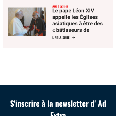
Asie
Eglises
Le pape Léon XIV
appelle les Églises
asiatiques à être des
« bâtisseurs de
communion »
LIRE LA SUITE
S'inscrire à la newsletter d' Ad
Extra