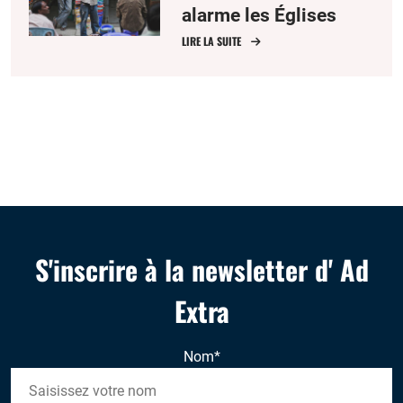
alarme les Églises
indiennes
LIRE LA SUITE
S'inscrire à la newsletter d' Ad
Extra
Nom
*