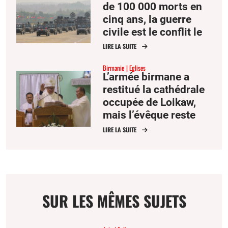
de 100 000 morts en
cinq ans, la guerre
civile est le conflit le
plus meurtrier en Asie
LIRE LA SUITE
Birmanie
Eglises
L’armée birmane a
restitué la cathédrale
occupée de Loikaw,
mais l’évêque reste
avec les réfugiés
LIRE LA SUITE
SUR LES MÊMES SUJETS