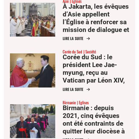
Asie
Eglises
À Jakarta, les évêques
d’Asie appellent
l’Église à renforcer sa
mission de dialogue et
de réconciliation
LIRE LA SUITE
Corée du Sud
Société
Corée du Sud : le
président Lee Jae-
myung, reçu au
Vatican par Léon XIV,
attire l’attention sur la
LIRE LA SUITE
paix dans la péninsule
Birmanie
Eglises
Birmanie : depuis
2021, cinq évêques
ont été contraints de
quitter leur diocèse à
cause de la guerre