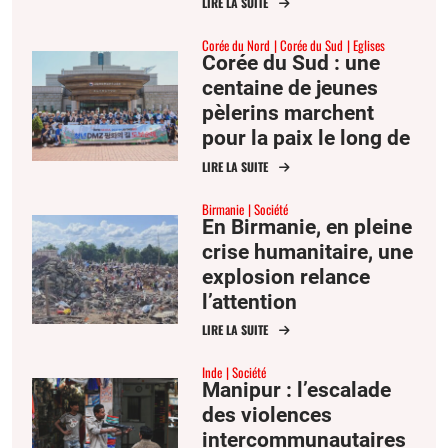
LIRE LA SUITE
civile
Corée du Nord
Corée du Sud
Eglises
Corée du Sud : une
centaine de jeunes
pèlerins marchent
pour la paix le long de
la frontière
LIRE LA SUITE
intercoréenne
Birmanie
Société
En Birmanie, en pleine
crise humanitaire, une
explosion relance
l’attention
internationale
LIRE LA SUITE
Inde
Société
Manipur : l’escalade
des violences
intercommunautaires