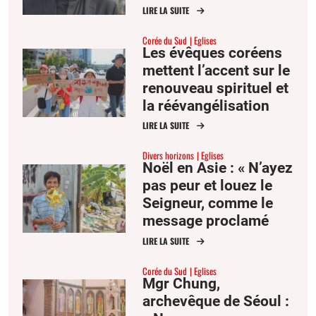
l’Eglise des
LIRE LA SUITE
« contemplatifs en act
Corée du Sud
Eglises
ion »
Les évêques coréens
mettent l’accent sur le
renouveau spirituel et
la réévangélisation
des familles en 2024
LIRE LA SUITE
Divers horizons
Eglises
Noël en Asie : « N’ayez
pas peur et louez le
Seigneur, comme le
message proclamé
par les anges »
LIRE LA SUITE
Corée du Sud
Eglises
Mgr Chung,
archevêque de Séoul :