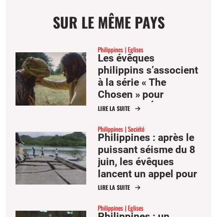
SUR LE MÊME PAYS
Philippines
Eglises
Les évêques
philippins s’associent
à la série « The
Chosen » pour
annoncer l’Évangile
LIRE LA SUITE
Philippines
Société
Philippines : après le
puissant séisme du 8
juin, les évêques
lancent un appel pour
les victimes
LIRE LA SUITE
Philippines
Eglises
Philippines : un