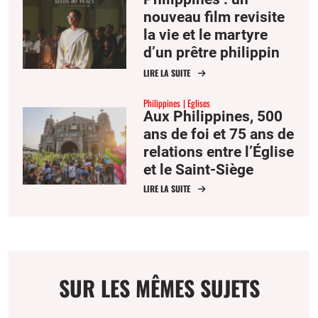
nouveau film revisite
la vie et le martyre
d’un prêtre philippin
tué en l’an 2000 à
LIRE LA SUITE
Mindanao
Philippines
Eglises
Aux Philippines, 500
ans de foi et 75 ans de
relations entre l’Église
et le Saint-Siège
LIRE LA SUITE
SUR LES MÊMES SUJETS