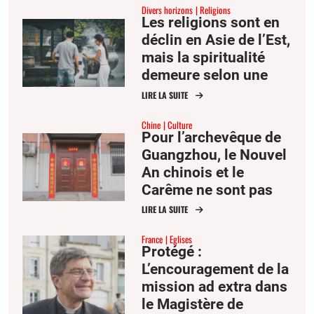
Divers horizons
Religions
Les religions sont en
déclin en Asie de l’Est,
mais la spiritualité
demeure selon une
nouvelle étude
LIRE LA SUITE
Chine
Culture
Pour l’archevêque de
Guangzhou, le Nouvel
An chinois et le
Carême ne sont pas
contradictoires et
LIRE LA SUITE
peuvent aller de pair
France
Eglises
Protégé :
L’encouragement de la
mission ad extra dans
le Magistère de