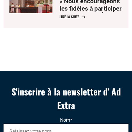
« Nous encourageons
les fidèles à participer
à la prière de l’Église »
LIRE LA SUITE
S'inscrire à la newsletter d' Ad
Extra
Nom
*