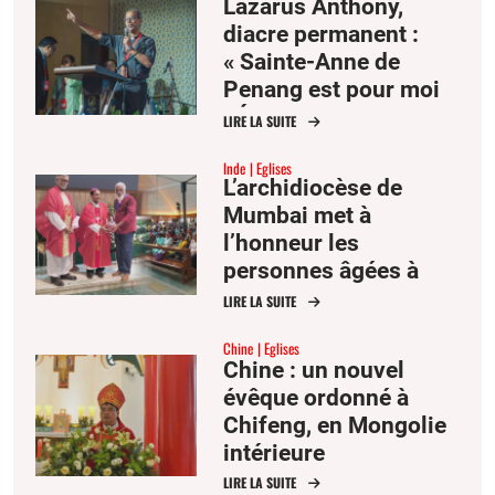
Lazarus Anthony,
diacre permanent :
« Sainte-Anne de
Penang est pour moi
l’Église comme mère
LIRE LA SUITE
et famille »
Inde
Eglises
L’archidiocèse de
Mumbai met à
l’honneur les
personnes âgées à
l’occasion de la fête
LIRE LA SUITE
des saints Joachim et
Chine
Eglises
Anne
Chine : un nouvel
évêque ordonné à
Chifeng, en Mongolie
intérieure
LIRE LA SUITE