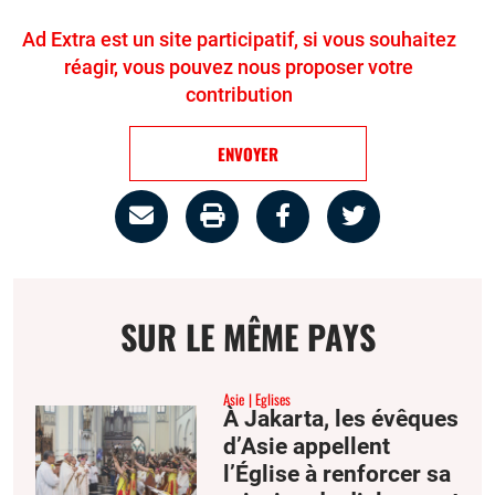
Ad Extra est un site participatif, si vous souhaitez
réagir, vous pouvez nous proposer votre
contribution
ENVOYER
Partage
Imprimer
Partager
Partager
par
la
sur
sur
email
page
facebook
twitter
SUR LE MÊME PAYS
Asie
Eglises
À Jakarta, les évêques
d’Asie appellent
l’Église à renforcer sa