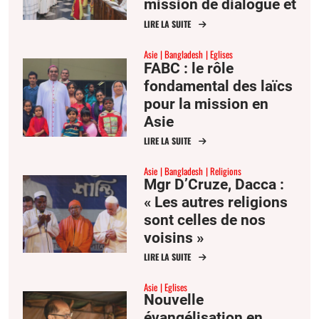
mission de dialogue et
de réconciliation
LIRE LA SUITE
Asie
Bangladesh
Eglises
FABC : le rôle
fondamental des laïcs
pour la mission en
Asie
LIRE LA SUITE
Asie
Bangladesh
Religions
Mgr D’Cruze, Dacca :
« Les autres religions
sont celles de nos
voisins »
LIRE LA SUITE
Asie
Eglises
Nouvelle
évangélisation en