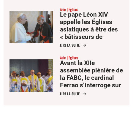
Asie
Eglises
Le pape Léon XIV
appelle les Églises
asiatiques à être des
« bâtisseurs de
communion »
LIRE LA SUITE
Asie
Eglises
Avant la XIIe
assemblée plénière de
la FABC, le cardinal
Ferrao s’interroge sur
l’avenir de la mission
LIRE LA SUITE
des Églises d’Asie