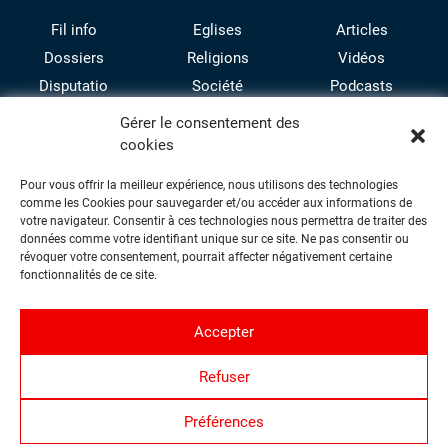
Fil info
Eglises
Articles
Dossiers
Religions
Vidéos
Disputatio
Société
Podcasts
Culture
Gérer le consentement des
cookies
Pour vous offrir la meilleur expérience, nous utilisons des technologies
comme les Cookies pour sauvegarder et/ou accéder aux informations de
votre navigateur. Consentir à ces technologies nous permettra de traiter des
données comme votre identifiant unique sur ce site. Ne pas consentir ou
révoquer votre consentement, pourrait affecter négativement certaine
facebook
twitter
instagram
youtube
fonctionnalités de ce site.
Accepter
Contact
Refuser
Proposer une contribution
Qui sommes-nous ?
Préférences
Politique de confidentialité