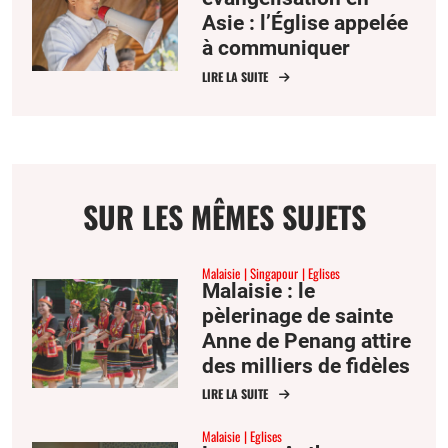
Asie : l’Église appelée
à communiquer
l’espérance
LIRE LA SUITE
SUR LES MÊMES SUJETS
Malaisie
Singapour
Eglises
Malaisie : le
pèlerinage de sainte
Anne de Penang attire
des milliers de fidèles
d’Asie du Sud-Est
LIRE LA SUITE
Malaisie
Eglises