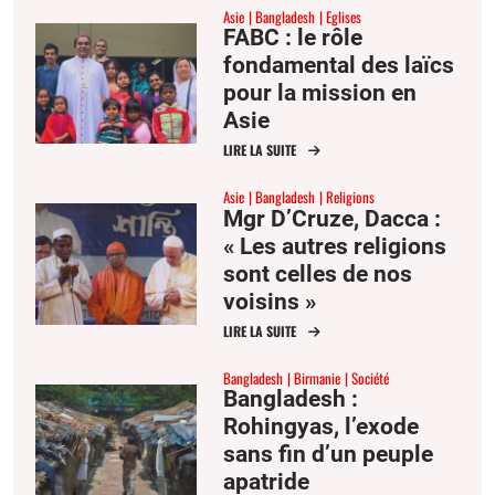
Asie
Bangladesh
Eglises
FABC : le rôle
fondamental des laïcs
pour la mission en
Asie
LIRE LA SUITE
Asie
Bangladesh
Religions
Mgr D’Cruze, Dacca :
« Les autres religions
sont celles de nos
voisins »
LIRE LA SUITE
Bangladesh
Birmanie
Société
Bangladesh :
Rohingyas, l’exode
sans fin d’un peuple
apatride