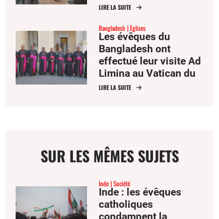
LIRE LA SUITE
Bangladesh
Eglises
Les évêques du
Bangladesh ont
effectué leur visite Ad
Limina au Vatican du
22 au 27 juin.
LIRE LA SUITE
SUR LES MÊMES SUJETS
Inde
Société
Inde : les évêques
catholiques
condamnent la