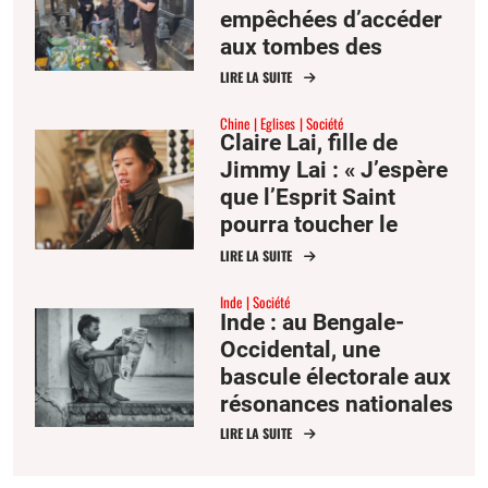
empêchées d’accéder
aux tombes des
victimes du 4 juin
LIRE LA SUITE
1989
Chine
Eglises
Société
Claire Lai, fille de
Jimmy Lai : « J’espère
que l’Esprit Saint
pourra toucher le
cœur du président Xi »
LIRE LA SUITE
Inde
Société
Inde : au Bengale-
Occidental, une
bascule électorale aux
résonances nationales
LIRE LA SUITE