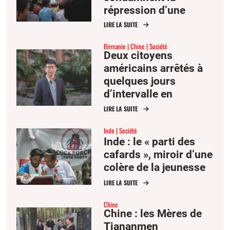
répression d’une
manifestation
LIRE LA SUITE
étudiante par Delhi
Birmanie
Chine
Société
Deux citoyens
américains arrêtés à
quelques jours
d’intervalle en
Birmanie et en Chine
LIRE LA SUITE
Inde
Société
Inde : le « parti des
cafards », miroir d’une
colère de la jeunesse
LIRE LA SUITE
Chine
Chine : les Mères de
Tiananmen