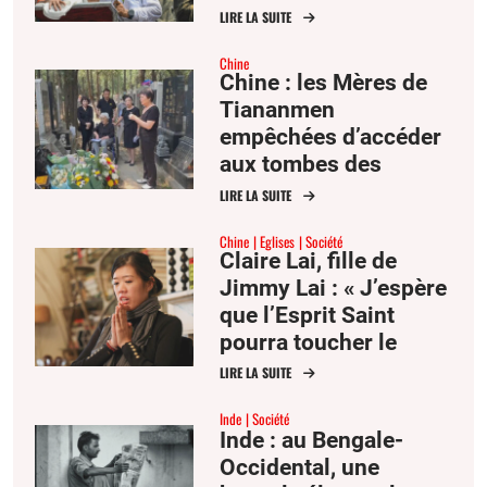
LIRE LA SUITE
Chine
Chine : les Mères de
Tiananmen
empêchées d’accéder
aux tombes des
victimes du 4 juin
LIRE LA SUITE
1989
Chine
Eglises
Société
Claire Lai, fille de
Jimmy Lai : « J’espère
que l’Esprit Saint
pourra toucher le
cœur du président Xi »
LIRE LA SUITE
Inde
Société
Inde : au Bengale-
Occidental, une