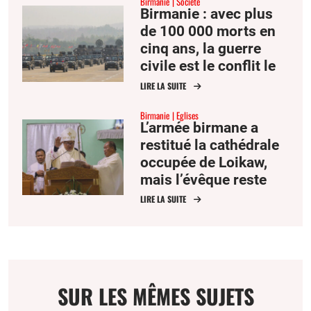
Birmanie
Société
Birmanie : avec plus
de 100 000 morts en
cinq ans, la guerre
civile est le conflit le
plus meurtrier en Asie
LIRE LA SUITE
Birmanie
Eglises
L’armée birmane a
restitué la cathédrale
occupée de Loikaw,
mais l’évêque reste
avec les réfugiés
LIRE LA SUITE
SUR LES MÊMES SUJETS