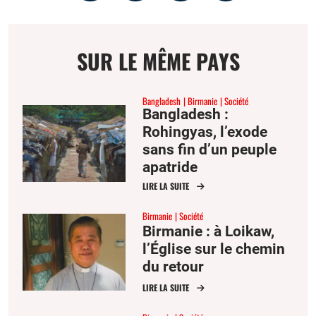
par
la
sur
sur
email
page
facebook
twitter
SUR LE MÊME PAYS
Bangladesh
Birmanie
Société
Bangladesh :
Rohingyas, l’exode
sans fin d’un peuple
apatride
LIRE LA SUITE
Birmanie
Société
Birmanie : à Loikaw,
l’Église sur le chemin
du retour
LIRE LA SUITE