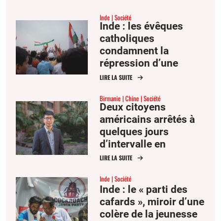
Inde
Société
Inde : les évêques
catholiques
condamnent la
répression d’une
manifestation
LIRE LA SUITE
étudiante par Delhi
Birmanie
Chine
Société
Deux citoyens
américains arrêtés à
quelques jours
d’intervalle en
Birmanie et en Chine
LIRE LA SUITE
Inde
Société
Inde : le « parti des
cafards », miroir d’une
colère de la jeunesse