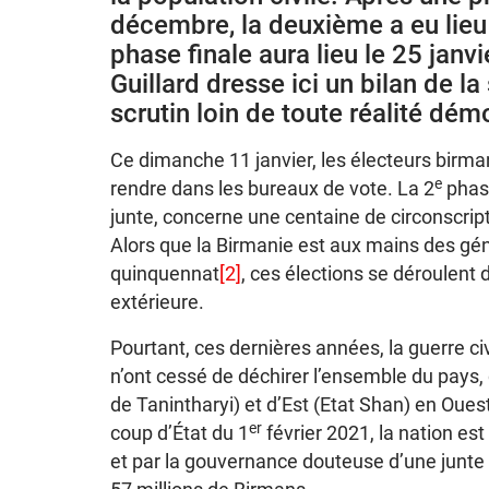
décembre, la deuxième a eu lieu 
phase finale aura lieu le 25 janvi
Guillard dresse ici un bilan de la
scrutin loin de toute réalité dém
Ce dimanche 11 janvier, les électeurs birm
e
rendre dans les bureaux de vote. La 2
phase
junte, concerne une centaine de circonscrip
Alors que la Birmanie est aux mains des gé
quinquennat
[2]
, ces élections se déroulent 
extérieure.
Pourtant, ces dernières années, la guerre civ
n’ont cessé de déchirer l’ensemble du pays,
de Tanintharyi) et d’Est (Etat Shan) en Oues
er
coup d’État du 1
février 2021, la nation es
et par la gouvernance douteuse d’une junte