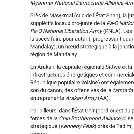
Myanmar National Democratic Alliance Ar
Près de Mawkmai (sud de l’État Shan), la jun
supplétifs locaux pro-junte de la
Pa-O Nation
Pa-O National Liberation Army
(PNLA). Les f
laissées faire pour autant, progressant qua
Mandalay), un nœud stratégique à la jonctio
région de Mandalay.
En Arakan, la capitale régionale Sittwe et l
infrastructures énergétiques et commercial
République populaire voisine) ont également
son du canon, des offensives de la
tatmad
entreprenante
Arakan Army
(AA).
Par ailleurs, dans l’État Chin(nord-ouest du p
forces de la
Chin Brotherhood Alliance
[4]
se
stratégique (
Kennedy Peak
) près de Tedim,
régime.