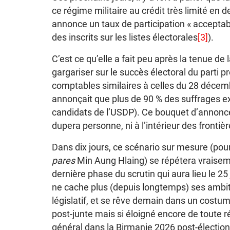
ce régime militaire au crédit très limité en 
annonce un taux de participation « acceptab
des inscrits sur les listes électorales
[3]
).
C’est ce qu’elle a fait peu après la tenue de l
gargariser sur le succès électoral du parti 
comptables similaires à celles du 28 décem
annonçait que plus de 90 % des suffrages ex
candidats de l’USDP). Ce bouquet d’annonce
dupera personne, ni à l’intérieur des frontiè
Dans dix jours, ce scénario sur mesure (pou
pares
Min Aung Hlaing) se répétera vraise
dernière phase du scrutin qui aura lieu le 25 
ne cache plus (depuis longtemps) ses ambiti
législatif, et se rêve demain dans un costume
post-junte mais si éloigné encore de toute 
général dans la Birmanie 2026 post-élection