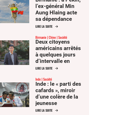
l’ex-général Min
Aung Hlaing acte
sa dépendance
envers la Chine
LIRE LA SUITE
Birmanie
Chine
Société
Deux citoyens
américains arrêtés
à quelques jours
d’intervalle en
Birmanie et en
LIRE LA SUITE
Chine
Inde
Société
Inde : le « parti des
cafards », miroir
d’une colère de la
jeunesse
LIRE LA SUITE