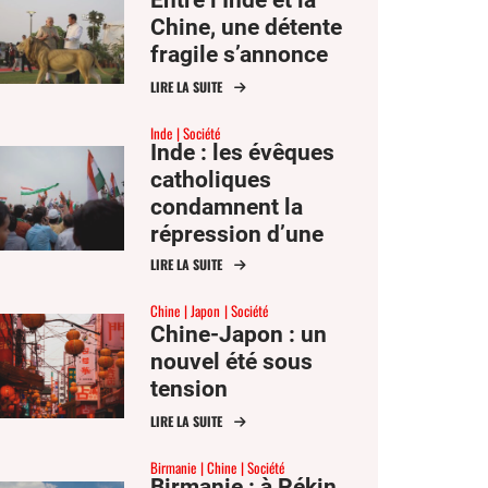
Chine, une détente
fragile s’annonce
LIRE LA SUITE
Inde
Société
Inde : les évêques
catholiques
condamnent la
répression d’une
manifestation
LIRE LA SUITE
étudiante par Delhi
Chine
Japon
Société
Chine-Japon : un
nouvel été sous
tension
LIRE LA SUITE
Birmanie
Chine
Société
Birmanie : à Pékin,