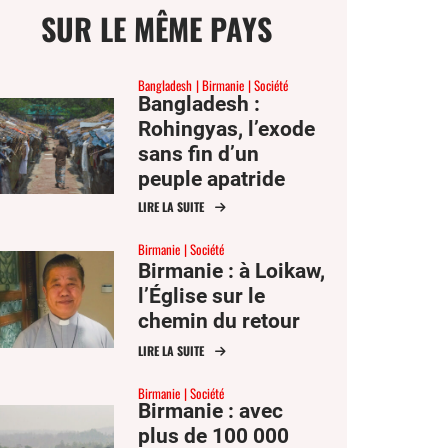
SUR LE MÊME PAYS
Bangladesh
Birmanie
Société
Bangladesh :
Rohingyas, l’exode
ge
sans fin d’un
peuple apatride
LIRE LA SUITE
mer
Birmanie
Société
Birmanie : à Loikaw,
er
l’Église sur le
chemin du retour
er
ook
LIRE LA SUITE
Birmanie
Société
Birmanie : avec
plus de 100 000