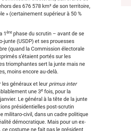
dehors des 676 578 km² de son territoire,
le » (certainement supérieur à 50 %
ère
a 1
phase du scrutin – avant de se
pro-junte (USDP) et ses prouesses
bre (quand la Commission électorale
primés s’étaient portés sur les
s triomphantes sert la junte mais ne
res, moins encore au-delà.
r les généraux et leur
primus inter
e
mblablement une 3
fois, pour la
janvier. Le général à la tête de la junte
ons présidentielles post-scrutin
 militaro-civil, dans un cadre politique
réalité démocratique. Mais pour un ex-
, ce costume ne fait pas le président