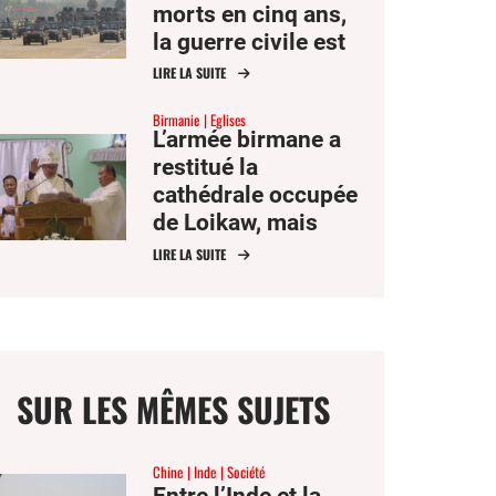
morts en cinq ans,
la guerre civile est
le conflit le plus
LIRE LA SUITE
meurtrier en Asie
Birmanie
Eglises
L’armée birmane a
restitué la
cathédrale occupée
de Loikaw, mais
l’évêque reste avec
LIRE LA SUITE
les réfugiés
SUR LES MÊMES SUJETS
Chine
Inde
Société
Entre l’Inde et la