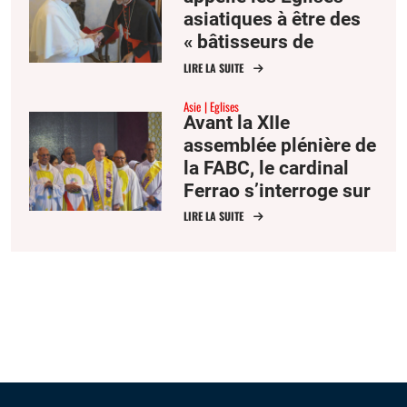
asiatiques à être des
« bâtisseurs de
communion »
LIRE LA SUITE
Asie
Eglises
Avant la XIIe
assemblée plénière de
la FABC, le cardinal
Ferrao s’interroge sur
l’avenir de la mission
LIRE LA SUITE
des Églises d’Asie