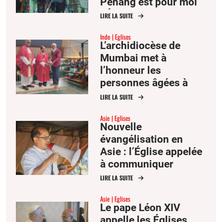
Penang est pour moi
l’Église comme mère
LIRE LA SUITE
et famille »
Inde
Eglises
L’archidiocèse de
Mumbai met à
l’honneur les
personnes âgées à
l’occasion de la fête
LIRE LA SUITE
des saints Joachim et
Asie
Eglises
Anne
Nouvelle
évangélisation en
Asie : l’Église appelée
à communiquer
l’espérance
LIRE LA SUITE
Asie
Eglises
Le pape Léon XIV
appelle les Églises