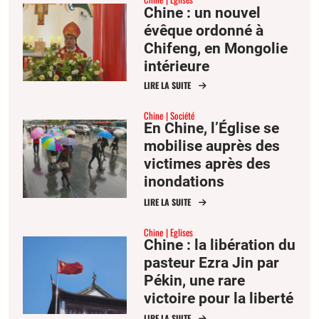
Chine : un nouvel
évêque ordonné à
Chifeng, en Mongolie
intérieure
LIRE LA SUITE
Chine
Société
En Chine, l’Église se
mobilise auprès des
victimes après des
inondations
dévastatrices
LIRE LA SUITE
Chine
Eglises
Chine : la libération du
pasteur Ezra Jin par
Pékin, une rare
victoire pour la liberté
religieuse
LIRE LA SUITE