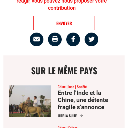
réagir, vous pouvez nous proposer votre
contribution
ENVOYER
Partage
Imprimer
Partager
Partager
par
la
sur
sur
email
page
facebook
twitter
SUR LE MÊME PAYS
Chine
Inde
Société
Entre l’Inde et la
Chine, une détente
fragile s’annonce
LIRE LA SUITE
Chine
Eglises