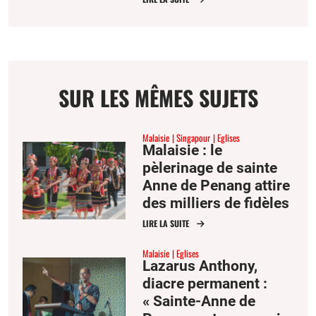
SUR LES MÊMES SUJETS
Malaisie
Singapour
Eglises
Malaisie : le
pèlerinage de sainte
Anne de Penang attire
des milliers de fidèles
d’Asie du Sud-Est
LIRE LA SUITE
Malaisie
Eglises
Lazarus Anthony,
diacre permanent :
« Sainte-Anne de