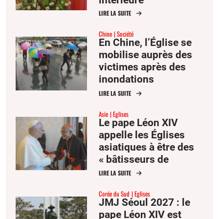
intérieure
LIRE LA SUITE
Chine
Société
En Chine, l’Église se
mobilise auprès des
victimes après des
inondations
dévastatrices
LIRE LA SUITE
Asie
Eglises
Le pape Léon XIV
appelle les Églises
asiatiques à être des
« bâtisseurs de
communion »
LIRE LA SUITE
Corée du Sud
Eglises
JMJ Séoul 2027 : le
pape Léon XIV est