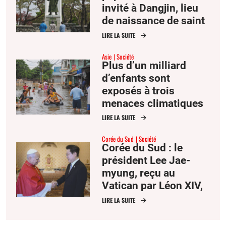
invité à Dangjin, lieu
de naissance de saint
André Kim
LIRE LA SUITE
Asie
Société
Plus d’un milliard
d’enfants sont
exposés à trois
menaces climatiques
ou plus, l’Asie en tête
LIRE LA SUITE
Corée du Sud
Société
Corée du Sud : le
président Lee Jae-
myung, reçu au
Vatican par Léon XIV,
attire l’attention sur la
LIRE LA SUITE
paix dans la péninsule