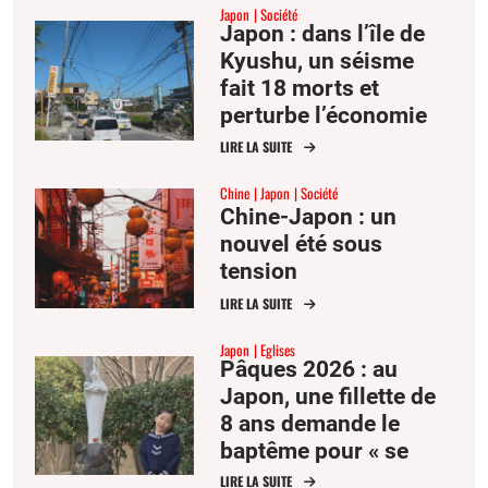
Japon
Société
Japon : dans l’île de
Kyushu, un séisme
fait 18 morts et
perturbe l’économie
régionale
LIRE LA SUITE
Chine
Japon
Société
Chine-Japon : un
nouvel été sous
tension
LIRE LA SUITE
Japon
Eglises
Pâques 2026 : au
Japon, une fillette de
8 ans demande le
baptême pour « se
rapprocher de Dieu »
LIRE LA SUITE