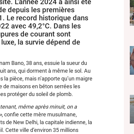
sité. L’année 2024 a ainsi été
de depuis les premières
1. Le record historique dans
2022 avec 49,2°C. Dans les
upures de courant sont
 luxe, la survie dépend de
nam Bano, 38 ans, essuie la sueur du
huit ans, qui dorment à même le sol. Au
ans la pièce, mais n’apporte qu’un maigre
dée de maisons en béton serrées les
 les protéger du soleil de plomb.
intenant, même après minuit, on a
»
, confie cette mère musulmane,
s de New Delhi, la capitale indienne, la
. Cette ville d’environ 35 millions