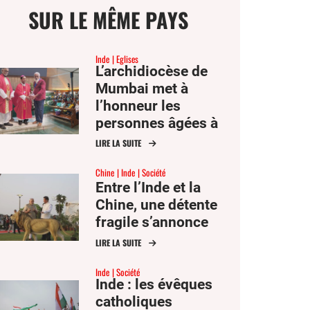
SUR LE MÊME PAYS
Inde
Eglises
L’archidiocèse de
Mumbai met à
ge
l’honneur les
personnes âgées à
l’occasion de la fête
LIRE LA SUITE
mer
des saints Joachim
Chine
Inde
Société
et Anne
Entre l’Inde et la
er
Chine, une détente
fragile s’annonce
er
ook
LIRE LA SUITE
Inde
Société
Inde : les évêques
catholiques