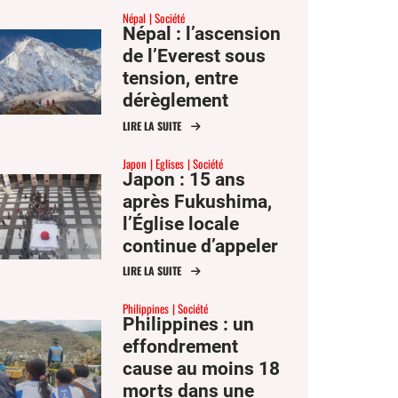
Népal
Société
horaires des
Népal : l’ascension
messes
de l’Everest sous
tension, entre
dérèglement
climatique et afflux
LIRE LA SUITE
d’alpinistes
Japon
Eglises
Société
Japon : 15 ans
après Fukushima,
l’Église locale
continue d’appeler
à la
LIRE LA SUITE
dénucléarisation
Philippines
Société
Philippines : un
effondrement
cause au moins 18
morts dans une