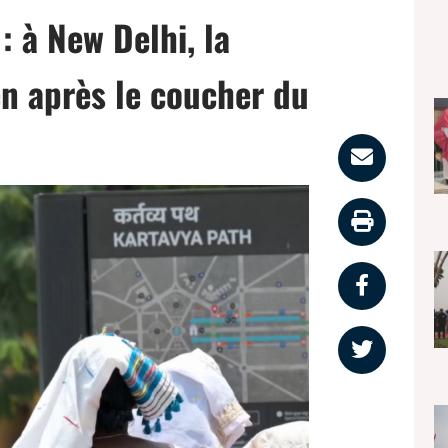
 : à New Delhi, la
ien après le coucher du
Parta
par
Impri
email
la
Partag
page
sur
Partag
faceb
sur
twitter