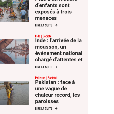
d’enfants sont
exposés à trois
menaces
climatiques ou
LIRE LA SUITE
plus, l’Asie en tête
Inde
Société
Inde : l’arrivée de la
mousson, un
événement national
chargé d’attentes et
d’inquiétudes
LIRE LA SUITE
Pakistan
Société
Pakistan : face à
une vague de
chaleur record, les
paroisses
distribuent de l’eau
LIRE LA SUITE
et changent les