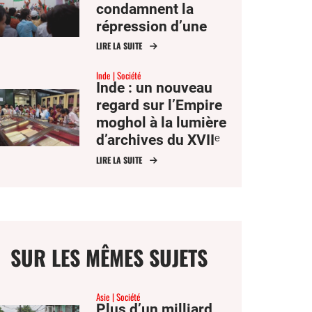
condamnent la
répression d’une
manifestation
LIRE LA SUITE
étudiante par Delhi
Inde
Société
Inde : un nouveau
regard sur l’Empire
moghol à la lumière
d’archives du XVIIᵉ
siècle
LIRE LA SUITE
SUR LES MÊMES SUJETS
Asie
Société
Plus d’un milliard